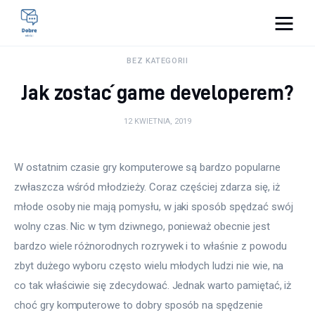
Pulse Of The Blogosphere
BEZ KATEGORII
Jak zostać game developerem?
Lifestyle
12 KWIETNIA, 2019
Kunchnia i kulinaria
Zdrowie
W ostatnim czasie gry komputerowe są bardzo popularne 
zwłaszcza wśród młodzieży. Coraz częściej zdarza się, iż 
Uroda
młode osoby nie mają pomysłu, w jaki sposób spędzać swój 
wolny czas. Nic w tym dziwnego, ponieważ obecnie jest 
Więcej
bardzo wiele różnorodnych rozrywek i to właśnie z powodu 
zbyt dużego wyboru często wielu młodych ludzi nie wie, na 
co tak właściwie się zdecydować. Jednak warto pamiętać, iż 
choć gry komputerowe to dobry sposób na spędzenie 