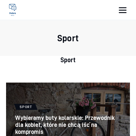
Pulse Of The Blogosphere
Sport
Lifestyle
Kunchnia i kulinaria
Sport
Zdrowie
Uroda
Więcej
SPORT
Wybieramy buty kolarskie: Przewodnik
dla kobiet, które nie chcą iść na
kompromis