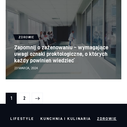
ZDROWIE
Zapomnij o zażenowaniu – wymagające
uwagi oznaki proktologiczne, o których
każdy powinien wiedzieć
23 MARCA, 2024
Stronicowanie wpisów
>
PAGE
1
PAGE
2
LIFESTYLE
KUNCHNIA I KULINARIA
ZDROWIE