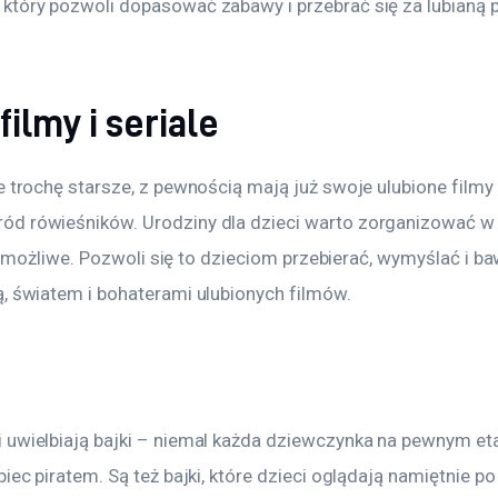
który pozwoli dopasować zabawy i przebrać się za lubianą 
filmy i seriale
e trochę starsze, z pewnością mają już swoje ulubione filmy i
d rówieśników. Urodziny dla dzieci warto zorganizować w k
 to możliwe. Pozwoli się to dzieciom przebierać, wymyślać i ba
ą, światem i bohaterami ulubionych filmów.
 uwielbiają bajki – niemal każda dziewczynka na pewnym eta
iec piratem. Są też bajki, które dzieci oglądają namiętnie po 