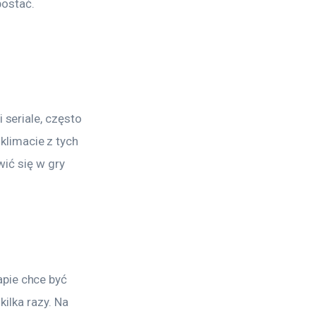
postać.
 seriale, często 
limacie z tych 
wić się w gry 
pie chce być 
kilka razy. Na 