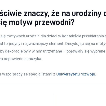
ściwie znaczy, że na urodziny d
się motyw przewodni?
się motywach urodzin dla dzieci w kontekście przebierania si
est to jedyny i najważniejszy element. Decydując się na moty
 by dekoracje były w nim utrzymane – pojawiały się wybrane 
ła odpowiednia muzyka.
 współpracy ze specjalistami z 
Uniwersytetu rozwoju
.
a wpisu