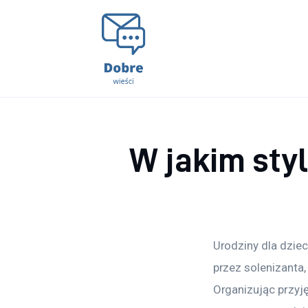
Lifestyle
Kunchnia i kulinaria
Zdrowie
Uroda
W jakim styl
Więcej
Urodziny dla dziec
przez solenizanta,
Organizując przyję