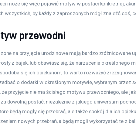
eci może się więc pojawić motyw w postaci konkretnej, akur
b ich wszystkich, by każdy z zaproszonych mógł znaleźć coś, co
tyw przewodni
oszone na przyjęcie urodzinowe mają bardzo zróżnicowane u
osły z bajek, lub obawiasz się, że narzucenie określonego 
spodoba się ich opiekunom, to warto rozważyć zrezygnowani
 a zadbać o dodatki w określonym motywie, wybranym przez s
że przyjęcie nie ma ścisłego motywu przewodniego, ale jeśli
 za dowolną postać, niezależnie z jakiego uniwersum pochod
 które będą mogły się przebrać, ale także spokój dla ich opiek
rzeniem nowych przebrań, a będą mogli wykorzystać te z ba