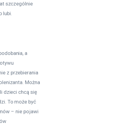
at szczególnie 
 lubi.
podobania, a 
motywu 
e z przebierania 
olenizanta. Można 
 dzieci chcą się 
zi. To może być 
unów – nie pojawi 
lów 