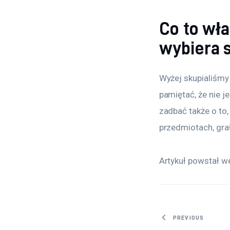
Co to wła
wybiera 
Wyżej skupialiśmy 
pamiętać, że nie j
zadbać także o to,
przedmiotach, gra
Artykuł powstał we
Nawigacj
PREVIOUS