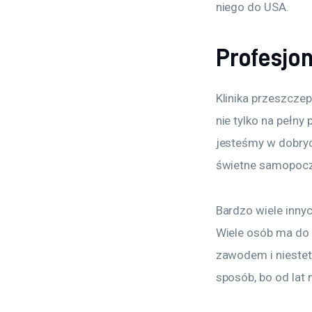
niego do USA.
Profesjo
Klinika przeszcze
nie tylko na pełny
jesteśmy w dobryc
świetne samopocz
Bardzo wiele inny
Wiele osób ma do t
zawodem i niestety
sposób, bo od lat 