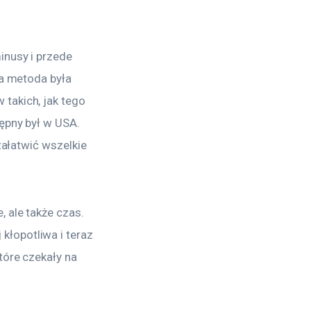
nusy i przede 
na metoda była 
takich, jak tego 
ępny był w USA. 
załatwić wszelkie 
 ale także czas. 
łopotliwa i teraz 
tóre czekały na 