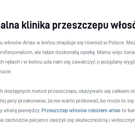
nalna klinika przeszczepu wło
pu włosów Artas w końcu znajduje się również w Polsce. Mo
 profesjonalizm, ale także doskonałą opiekę. Mamy więc świ
h rękach i w końcu uda nam się zawalczyć o pożądany wygląd
ucie.
ch dostępnych metod przeszczepu, okazywało się całkiem ni
ej pory przekonanie, że nie warto próbować, bo może to się
 utratą pieniędzy. 
Przeszczep włosów robotem artas
 to ba
na zachodzie pacjenci cieszyli się skutecznością i widoczny