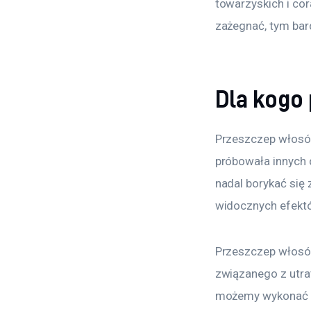
towarzyskich i cor
zażegnać, tym bar
Dla kogo
Przeszczep włosów
próbowała innych 
nadal borykać się 
widocznych efekt
Przeszczep włosó
związanego z utrat
możemy wykonać w 