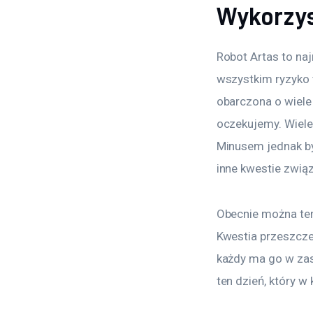
Wykorzys
Robot Artas to na
wszystkim ryzyko t
obarczona o wiele
oczekujemy. Wiele 
Minusem jednak był
inne kwestie zwią
Obecnie można ten 
Kwestia przeszcze
każdy ma go w zasi
ten dzień, który w