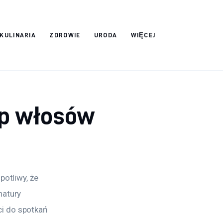
 KULINARIA
ZDROWIE
URODA
WIĘCEJ
ep włosów
otliwy, że 
natury 
i do spotkań 