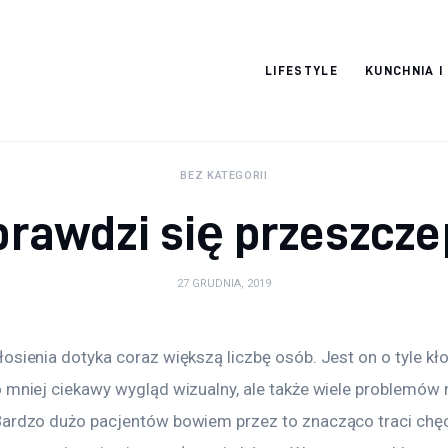
Pulse Of The
LIFESTYLE
KUNCHNIA I
Blogosphere
BEZ KATEGORII
prawdzi się przeszcz
27 GRUDNIA, 2019
osienia dotyka coraz większą liczbę osób. Jest on o tyle kłop
 mniej ciekawy wygląd wizualny, ale także wiele problemów 
Bardzo dużo pacjentów bowiem przez to znacząco traci chęc