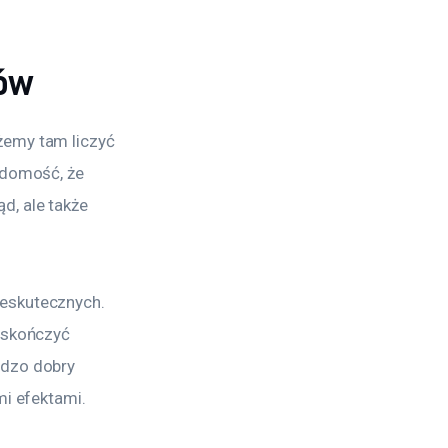
sów
żemy tam liczyć 
adomość, że 
, ale także 
eskutecznych. 
 skończyć 
rdzo dobry 
mi efektami.