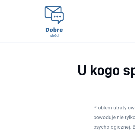
Lifestyle
Kunchnia i kulinaria
Zdrowie
Uroda
U kogo s
Więcej
Problem utraty owł
powoduje nie tylko
psychologicznej. 