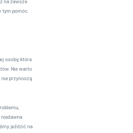
az na zawsze 
 w tym pomóc.
j osoby, która 
tów. Nie warto 
 nie przynoszą 
roblemu, 
d niedawna 
śmy jeździć na 