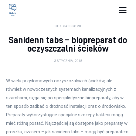
Pulse Of The Blogosphere
BEZ KATEGORII
Sanidenn tabs – biopreparat do
Lifestyle
oczyszczalni ścieków
Kunchnia i kulinaria
3 STYCZNIA, 2018
Zdrowie
W wielu przydomowych oczyszczalniach ścieków, ale 
Uroda
również w nowoczesnych systemach kanalizacyjnych z 
szambami, sięga się po specjalistyczne biopreparaty, aby w 
Więcej
ten sposób zadbać o drożność instalacji oraz o środowisko. 
Preparaty wykorzystujące specjalne szczepy bakterii mogą 
mieć różną postać. Najczęściej są dostępne jako preparaty w 
proszku, czasem – jak sanidenn tabs – mogą być preparatem 