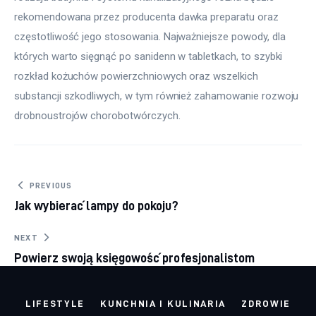
rekomendowana przez producenta dawka preparatu oraz
częstotliwość jego stosowania. Najważniejsze powody, dla
których warto sięgnąć po sanidenn w tabletkach, to szybki
rozkład kożuchów powierzchniowych oraz wszelkich
substancji szkodliwych, w tym również zahamowanie rozwoju
drobnoustrojów chorobotwórczych.
Nawigacja wpisu
PREVIOUS
Jak wybierać lampy do pokoju?
NEXT
Powierz swoją księgowość profesjonalistom
LIFESTYLE
KUNCHNIA I KULINARIA
ZDROWIE