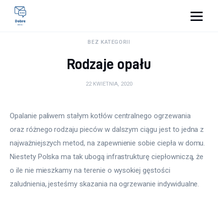
Pulse Of The Blogosphere
BEZ KATEGORII
Rodzaje opału
Lifestyle
22 KWIETNIA, 2020
Kunchnia i kulinaria
Zdrowie
Opalanie paliwem stałym kotłów centralnego ogrzewania 
oraz różnego rodzaju pieców w dalszym ciągu jest to jedna z 
Uroda
najważniejszych metod, na zapewnienie sobie ciepła w domu. 
Niestety Polska ma tak ubogą infrastrukturę ciepłowniczą, że 
Więcej
o ile nie mieszkamy na terenie o wysokiej gęstości 
zaludnienia, jesteśmy skazania na ogrzewanie indywidualne.