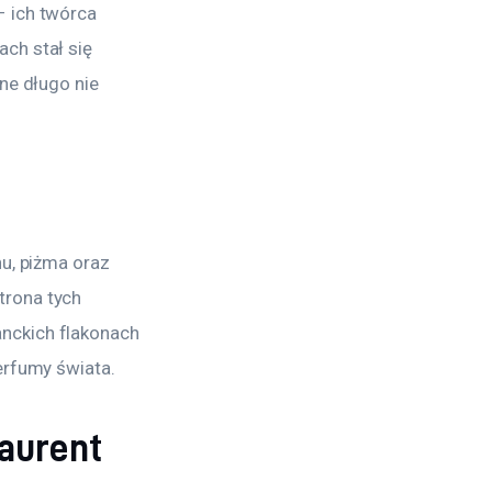
 ich twórca 
ch stał się 
ne długo nie 
u, piżma oraz 
rona tych 
nckich flakonach 
erfumy świata.
Laurent