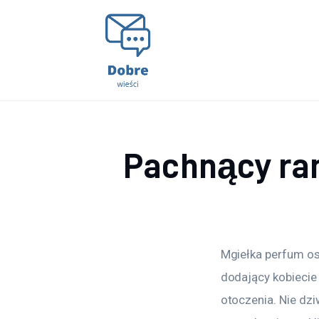
Lifestyle
Kunchnia i kulinaria
Zdrowie
Uroda
Pachnący ran
Więcej
Mgiełka perfum osa
dodający kobiecie
otoczenia. Nie dzi