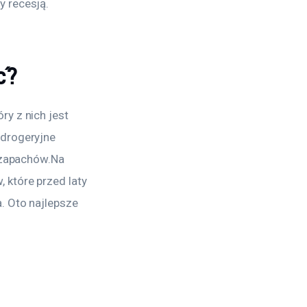
y recesją.
ć?
y z nich jest 
drogeryjne 
 zapachów.Na 
które przed laty 
. Oto najlepsze 