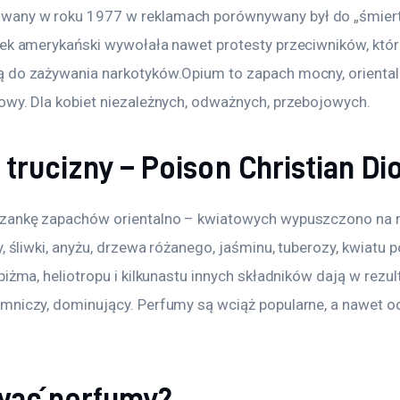
any w roku 1977 w reklamach porównywany był do „śmierte
ek amerykański wywołała nawet protesty przeciwników, którzy
 do zażywania narkotyków.Opium to zapach mocny, orienta
owy. Dla kobiet niezależnych, odważnych, przebojowych.
 trucizny – Poison Christian Di
szankę zapachów orientalno – kwiatowych wypuszczono na 
y, śliwki, anyżu, drzewa różanego, jaśminu, tuberozy, kwiatu 
iżma, heliotropu i kilkunastu innych składników dają w rezult
mniczy, dominujący. Perfumy są wciąż popularne, a nawet o
wać perfumy?