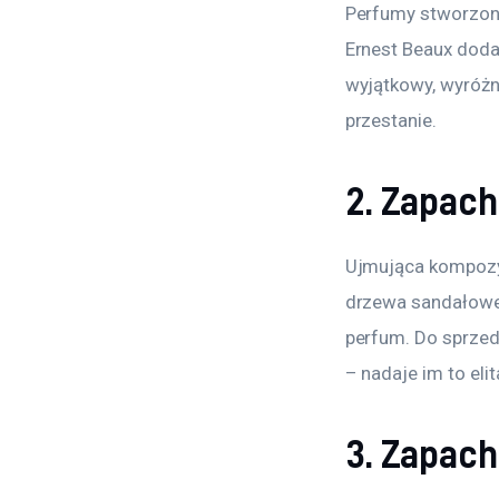
Perfumy stworzone
Ernest Beaux doda
wyjątkowy, wyróżni
przestanie.
2. Zapach
Ujmująca kompozycj
drzewa sandałoweg
perfum. Do sprzed
– nadaje im to eli
3. Zapach