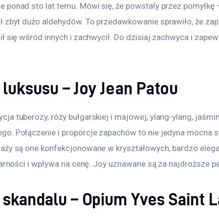
 ponad sto lat temu. Mówi się, że powstały przez pomyłkę –
ł zbyt dużo aldehydów. To przedawkowanie sprawiło, że zapa
ł się wśród innych i zachwycił. Do dzisiaj zachwyca i zapew
 luksusu – Joy Jean Patou
a tuberozy, róży bułgarskiej i majowej, ylang-ylang, jaśmin
o. Połączenie i proporcje zapachów to nie jedyna mocna st
aży są one konfekcjonowane w kryształowych, bardzo elega
tarności i wpływa na cenę. Joy uznawane są za najdroższe p
 skandalu – Opium Yves Saint 