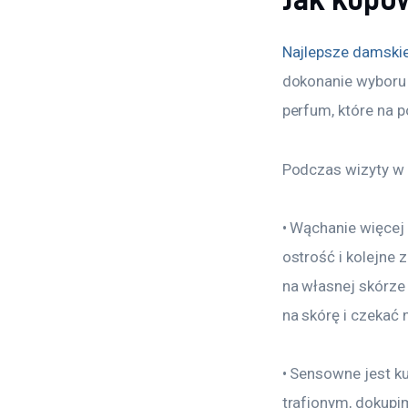
Najlepsze damski
dokonanie wyboru 
perfum, które na p
Podczas wizyty w 
• Wąchanie więcej
ostrość i kolejne 
na własnej skórze 
na skórę i czekać n
• Sensowne jest k
trafionym, dokupim