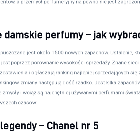
entów, a przemysł perfumeryjny na pewno nie jest zagrożon
e damskie perfumy – jak wybra
puszczane jest około 1500 nowych zapachów. Ustalenie, któr
 jest poprzez porównanie wysokości sprzedaży. Znane sieci 
zestawienia i ogłaszają ranking najlepiej sprzedających się
nkingów zmiany następują dość rzadko. Jest kilka zapachów, 
e zmysły i wciąż są najchętniej używanymi perfumami świata
wszech czasów:
 legendy – Chanel nr 5