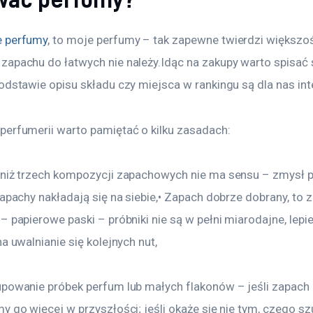
e perfumy
, to moje perfumy – tak zapewne twierdzi większoś
zapachu do łatwych nie należy.Idąc na zakupy warto spisać 
odstawie opisu składu czy miejsca w rankingu są dla nas int
perfumerii warto pamiętać o kilku zasadach:
 niż trzech kompozycji zapachowych nie ma sensu – zmysł p
zapachy nakładają się na siebie,• Zapach dobrze dobrany, to
– papierowe paski – próbniki nie są w pełni miarodajne, lepie
a uwalnianie się kolejnych nut,
upowanie próbek perfum lub małych flakonów – jeśli zapach 
y go więcej w przyszłości; jeśli okaże się nie tym, czego sz