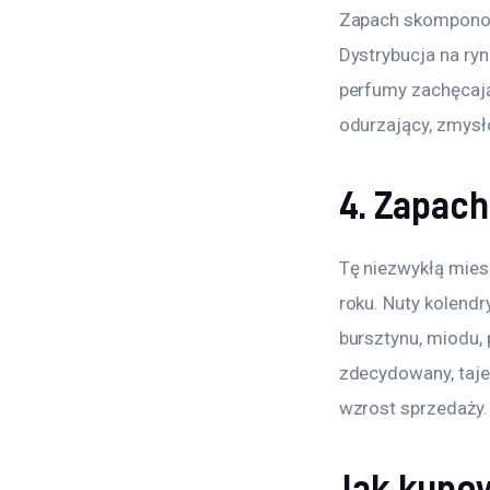
Zapach skomponow
Dystrybucja na ryn
perfumy zachęcają
odurzający, zmysł
4. Zapach
Tę niezwykłą mie
roku. Nuty kolendr
bursztynu, miodu, p
zdecydowany, taje
wzrost sprzedaży.
Jak kupo