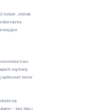
ć kobiet. Jednak 
sobie nazwy 
eresujące.
owonienia traci 
 zapach wąchany 
j aplikować tester 
okaże się 
ukamy – bez żalu i 