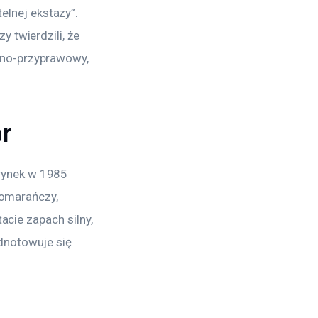
lnej ekstazy”. 
 twierdzili, że 
lno-przyprawowy, 
or
rynek w 1985 
pomarańczy, 
acie zapach silny, 
dnotowuje się 