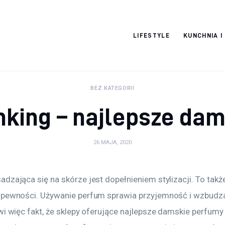
Pulse Of The
LIFESTYLE
KUNCHNIA I
Blogosphere
BEZ KATEGORII
king – najlepsze da
26 MAJA, 2020
dzająca się na skórze jest dopełnieniem stylizacji. To takż
 pewności. Używanie perfum sprawia przyjemność i wzbudza
wi więc fakt, że sklepy oferujące najlepsze damskie perfumy 