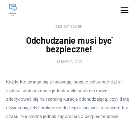
Pulse Of The Blogosphere
BEZ KATEGORII
Odchudzanie musi być
Lifestyle
bezpieczne!
Kunchnia i kulinaria
13 MARCA, 2019
Zdrowie
Każdy, kto zmaga się z nadwagą, pragnie schudnąć dużo i 
Uroda
szybko. Jednocześnie jednak wiele osób nie może 
zdecydować się na rzetelną kurację odchudzającą, czyli dietę 
Więcej
i ćwiczenia, gdyż brakuje im do tego silnej woli, a czasem też 
czasu. Nie można jednak zapominać o bezpieczeństwie.