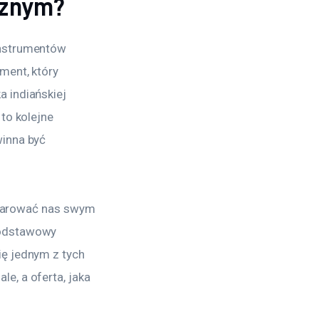
cznym?
instrumentów 
ment, który 
 indiańskiej 
to kolejne 
inna być 
oczarować nas swym 
podstawowy 
ę jednym z tych 
, a oferta, jaka 