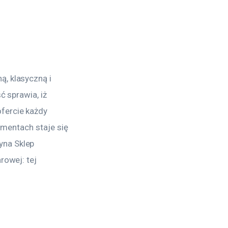
, klasyczną i 
ć sprawia, iż 
fercie każdy 
umentach staje się 
yna Sklep 
rowej: tej 