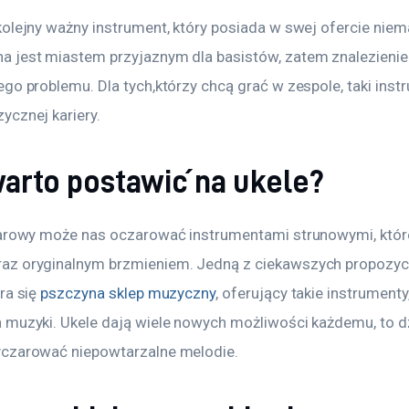
olejny ważny instrument, który posiada w swej ofercie niema
jest miastem przyjaznym dla basistów, zatem znalezienie ta
go problemu. Dla tych,którzy chcą grać w zespole, taki instr
ycznej kariery.
arto postawić na ukele?
tarowy może nas oczarować instrumentami strunowymi, któr
z oryginalnym brzmieniem. Jedną z ciekawszych propozycji 
ra się 
pszczyna sklep muzyczny
, oferujący takie instrumenty,
muzyki. Ukele dają wiele nowych możliwości każdemu, to dzi
yczarować niepowtarzalne melodie.