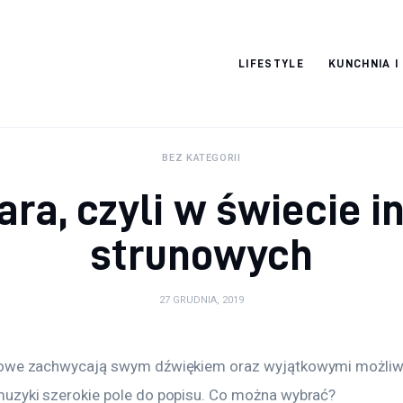
Pulse Of The
LIFESTYLE
KUNCHNIA I
Blogosphere
BEZ KATEGORII
tara, czyli w świecie
strunowych
27 GRUDNIA, 2019
nowe zachwycają swym dźwiękiem oraz wyjątkowymi możliwo
uzyki szerokie pole do popisu. Co można wybrać?