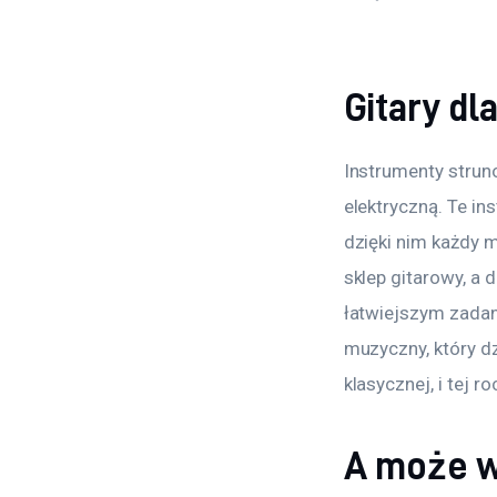
Gitary dl
Instrumenty struno
elektryczną. Te in
dzięki nim każdy 
sklep gitarowy, a 
łatwiejszym zadan
muzyczny, który dz
klasycznej, i tej r
A może w