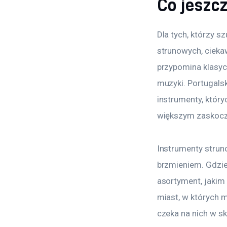
Co jeszc
Dla tych, którzy 
strunowych, cieka
przypomina klasyc
muzyki. Portugalsk
instrumenty, któr
większym zaskoc
Instrumenty struno
brzmieniem. Gdzie
asortyment, jakim
miast, w których 
czeka na nich w s