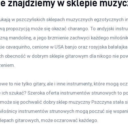
ze znajdziemy w sklepie muzy
szukają w pszczyńskich sklepach muzycznych egzotycznych 
wą propozycją może się okazać charango. To andyjski instru
zną mandolinę, a jego brzmienie zachwyci każdego miłośnika
ie cavaquinho, cenione w USA banjo oraz rosyjska bałałajka 
ych obecność w dobrym sklepie gitarowym dla nikogo nie pow
zeniem.
we to nie tylko gitary, ale i inne instrumenty, które mogą 
 ich szukać? Szeroka oferta instrumentów strunowych to 
 może się pochwalić dobry sklep muzyczny Pszczyna stała si
miłośnicy instrumentów strunowych mogą poczuć się wspaniale
klepach gitarowych, może oczarować każdego.