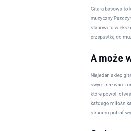
Gitara basowa to k
muzyczny Pszczyna 
stanowi tu większe
przepustką do muz
A może w
Niejeden sklep gi
swymi nazwami ora
które powoli otwie
każdego miłośnika 
strunom potraf w