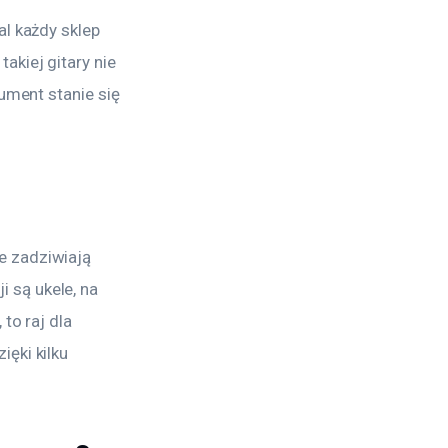
l każdy sklep 
kiej gitary nie 
ument stanie się 
e zadziwiają 
są ukele, na 
 to raj dla 
ęki kilku 