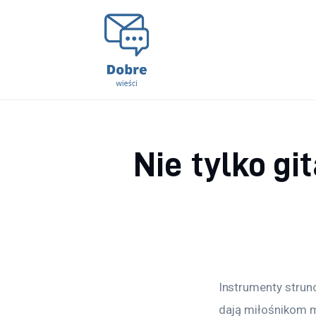
Lifestyle
Kunchnia i kulinaria
Zdrowie
Uroda
Nie tylko gi
Więcej
Instrumenty stru
dają miłośnikom m