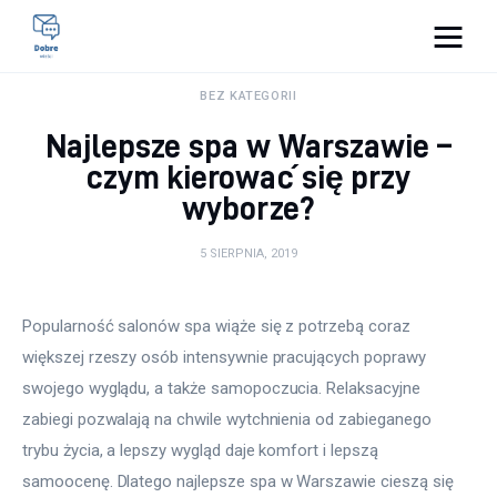
Pulse Of The Blogosphere
BEZ KATEGORII
Najlepsze spa w Warszawie –
Lifestyle
czym kierować się przy
wyborze?
Kunchnia i kulinaria
5 SIERPNIA, 2019
Zdrowie
Uroda
Popularność salonów spa wiąże się z potrzebą coraz 
większej rzeszy osób intensywnie pracujących poprawy 
Więcej
swojego wyglądu, a także samopoczucia. Relaksacyjne 
zabiegi pozwalają na chwile wytchnienia od zabieganego 
trybu życia, a lepszy wygląd daje komfort i lepszą 
samoocenę. Dlatego najlepsze spa w Warszawie cieszą się 