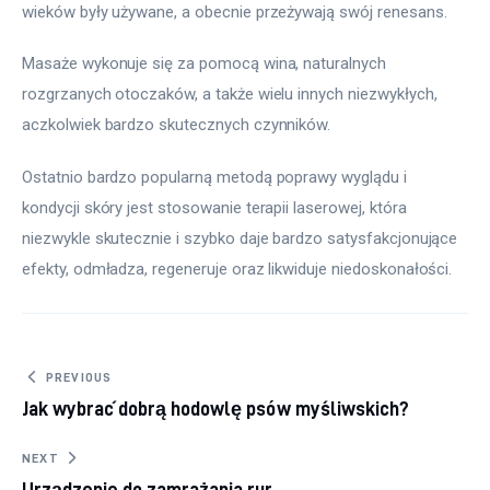
wieków były używane, a obecnie przeżywają swój renesans.
Masaże wykonuje się za pomocą wina, naturalnych 
rozgrzanych otoczaków, a także wielu innych niezwykłych, 
aczkolwiek bardzo skutecznych czynników.
Ostatnio bardzo popularną metodą poprawy wyglądu i 
kondycji skóry jest stosowanie terapii laserowej, która 
niezwykle skutecznie i szybko daje bardzo satysfakcjonujące 
efekty, odmładza, regeneruje oraz likwiduje niedoskonałości.
Nawigacja wpisu
PREVIOUS
Jak wybrać dobrą hodowlę psów myśliwskich?
NEXT
Urządzenie do zamrażania rur