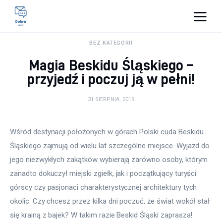
Pulse Of The Blogosphere
BEZ KATEGORII
Magia Beskidu Śląskiego –
Lifestyle
przyjedź i poczuj ją w pełni!
Kunchnia i kulinaria
31 SIERPNIA, 2019
Zdrowie
Wśród destynacji położonych w górach Polski cuda Beskidu 
Uroda
Śląskiego zajmują od wielu lat szczególne miejsce. Wyjazd do 
jego niezwykłych zakątków wybierają zarówno osoby, którym 
Więcej
zanadto dokuczył miejski zgiełk, jak i początkujący turyści 
górscy czy pasjonaci charakterystycznej architektury tych 
okolic. Czy chcesz przez kilka dni poczuć, że świat wokół stał 
się krainą z bajek? W takim razie Beskid Śląski zaprasza!