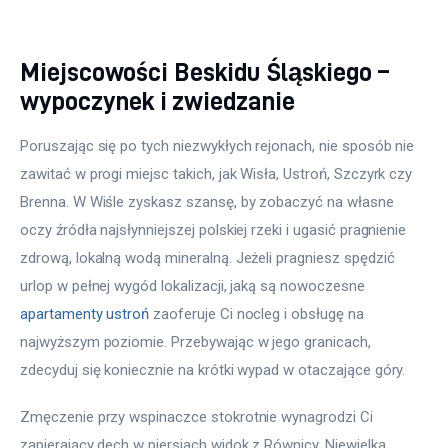
Miejscowości Beskidu Śląskiego –
wypoczynek i zwiedzanie
Poruszając się po tych niezwykłych rejonach, nie sposób nie 
zawitać w progi miejsc takich, jak Wisła, Ustroń, Szczyrk czy 
Brenna. W Wiśle zyskasz szansę, by zobaczyć na własne 
oczy źródła najsłynniejszej polskiej rzeki i ugasić pragnienie 
zdrową, lokalną wodą mineralną. Jeżeli pragniesz spędzić 
urlop w pełnej wygód lokalizacji, jaką są nowoczesne 
apartamenty ustroń
 zaoferuje Ci nocleg i obsługę na 
najwyższym poziomie. Przebywając w jego granicach, 
zdecyduj się koniecznie na krótki wypad w otaczające góry.
Zmęczenie przy wspinaczce stokrotnie wynagrodzi Ci 
zapierający dech w piersiach widok z Równicy. Niewielka, 