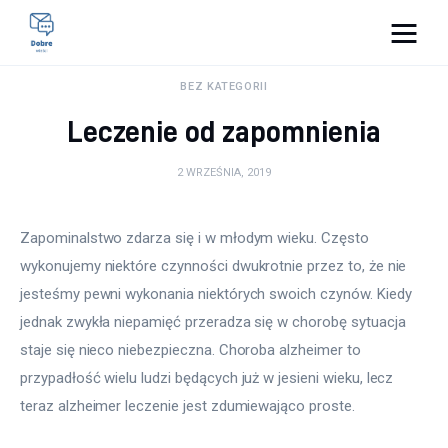
Pulse Of The Blogosphere
BEZ KATEGORII
Leczenie od zapomnienia
Lifestyle
2 WRZEŚNIA, 2019
Kunchnia i kulinaria
Zdrowie
Zapominalstwo zdarza się i w młodym wieku. Często 
wykonujemy niektóre czynności dwukrotnie przez to, że nie 
Uroda
jesteśmy pewni wykonania niektórych swoich czynów. Kiedy 
jednak zwykła niepamięć przeradza się w chorobę sytuacja 
Więcej
staje się nieco niebezpieczna. Choroba alzheimer to 
przypadłość wielu ludzi będących już w jesieni wieku, lecz 
teraz alzheimer leczenie jest zdumiewająco proste.