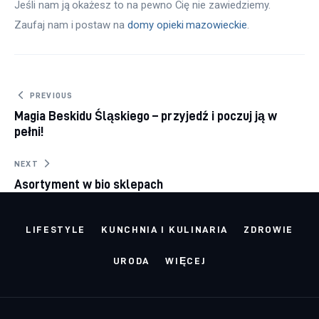
Jeśli nam ją okażesz to na pewno Cię nie zawiedziemy. 
Zaufaj nam i postaw na 
domy opieki mazowieckie
.
Nawigacja wpisu
PREVIOUS
Magia Beskidu Śląskiego – przyjedź i poczuj ją w
pełni!
NEXT
Asortyment w bio sklepach
LIFESTYLE
KUNCHNIA I KULINARIA
ZDROWIE
URODA
WIĘCEJ