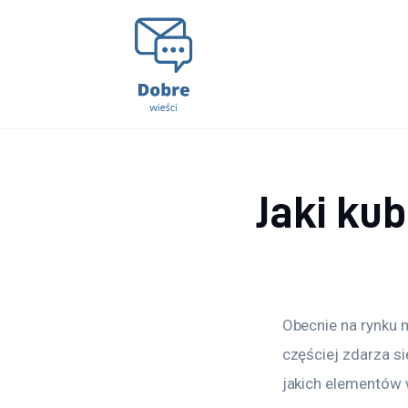
Lifestyle
Kunchnia i kulinaria
Zdrowie
Uroda
Jaki ku
Więcej
Obecnie na rynku 
częściej zdarza si
jakich elementów 