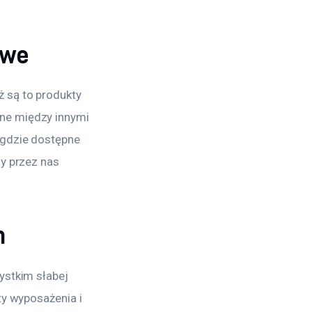
owe
 są to produkty 
ne między innymi 
 gdzie dostępne 
y przez nas 
h
ystkim słabej 
ty wyposażenia i 