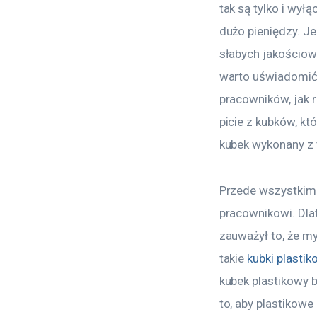
tak są tylko i wy
dużo pieniędzy. J
słabych jakościow
warto uświadomić s
pracowników, jak 
picie z kubków, któ
kubek wykonany z
Przede wszystkim 
pracownikowi. Dlat
zauważył to, że m
takie 
kubki plasti
kubek plastikowy b
to, aby plastikowe