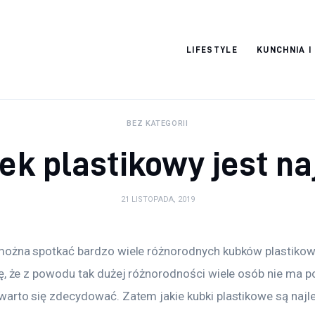
Pulse Of The
LIFESTYLE
KUNCHNIA I
Blogosphere
BEZ KATEGORII
bek plastikowy jest na
21 LISTOPADA, 2019
można spotkać bardzo wiele różnorodnych kubków plastikow
ę, że z powodu tak dużej różnorodności wiele osób nie ma po
warto się zdecydować. Zatem jakie kubki plastikowe są najl