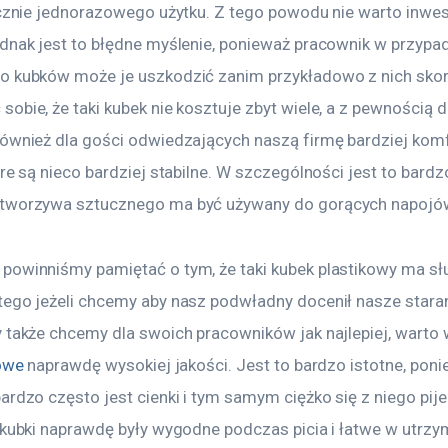
łącznie jednorazowego użytku. Z tego powodu nie warto inwes
ednak jest to błędne myślenie, ponieważ pracownik w przypa
o kubków może je uszkodzić zanim przykładowo z nich skor
obie, że taki kubek nie kosztuje zbyt wiele, a z pewnością d
również dla gości odwiedzających naszą firmę bardziej kom
re są nieco bardziej stabilne. W szczególności jest to bardzo 
 tworzywa sztucznego ma być używany do gorących napojó
powinniśmy pamiętać o tym, że taki kubek plastikowy ma s
ego jeżeli chcemy aby nasz podwładny docenił nasze starani
y także chcemy dla swoich pracowników jak najlepiej, warto
kowe
 naprawdę wysokiej jakości. Jest to bardzo istotne, po
ardzo często jest cienki i tym samym ciężko się z niego pij
 kubki naprawdę były wygodne podczas picia i łatwe w utrzym