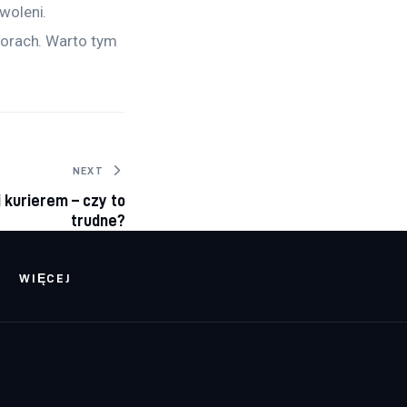
woleni. 
lorach. Warto tym 
NEXT
 kurierem – czy to
trudne?
WIĘCEJ