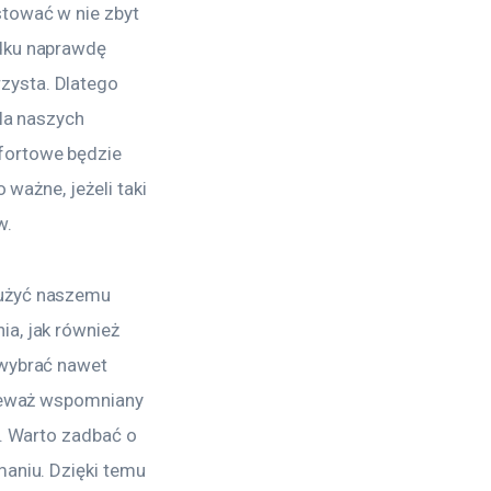
tować w nie zbyt 
dku naprawdę 
zysta. Dlatego 
la naszych 
fortowe będzie 
ważne, jeżeli taki 
w.
łużyć naszemu 
a, jak również 
 wybrać nawet 
nieważ wspomniany 
e. Warto zadbać o 
aniu. Dzięki temu 