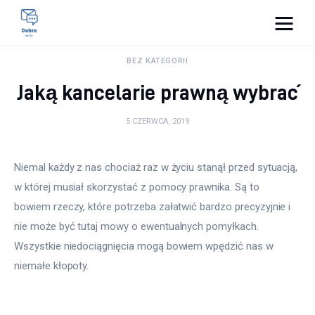
Pulse Of The Blogosphere
BEZ KATEGORII
Jaką kancelarie prawną wybrać
Lifestyle
5 CZERWCA, 2019
Kunchnia i kulinaria
Zdrowie
Niemal każdy z nas chociaż raz w życiu stanął przed sytuacją, 
w której musiał skorzystać z pomocy prawnika. Są to 
Uroda
bowiem rzeczy, które potrzeba załatwić bardzo precyzyjnie i 
nie może być tutaj mowy o ewentualnych pomyłkach. 
Więcej
Wszystkie niedociągnięcia mogą bowiem wpędzić nas w 
niemałe kłopoty.