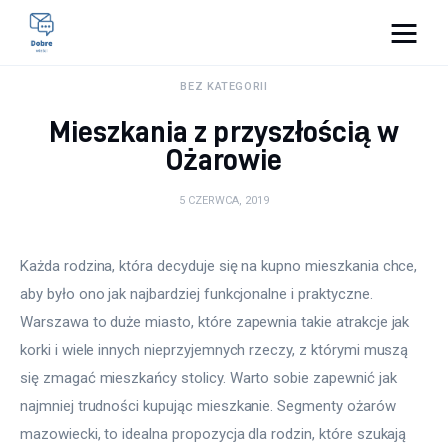
Pulse Of The Blogosphere
BEZ KATEGORII
Mieszkania z przyszłością w
Lifestyle
Ożarowie
Kunchnia i kulinaria
5 CZERWCA, 2019
Zdrowie
Każda rodzina, która decyduje się na kupno mieszkania chce, 
Uroda
aby było ono jak najbardziej funkcjonalne i praktyczne. 
Warszawa to duże miasto, które zapewnia takie atrakcje jak 
Więcej
korki i wiele innych nieprzyjemnych rzeczy, z którymi muszą 
się zmagać mieszkańcy stolicy. Warto sobie zapewnić jak 
najmniej trudności kupując mieszkanie. Segmenty ożarów 
mazowiecki, to idealna propozycja dla rodzin, które szukają 