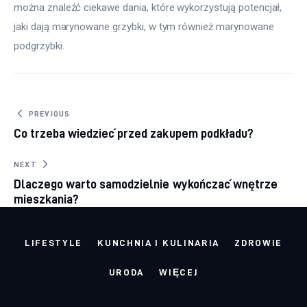
można znaleźć ciekawe dania, które wykorzystują potencjał, 
jaki dają marynowane grzybki, w tym również marynowane 
podgrzybki.
Nawigacja wpisu
PREVIOUS
Co trzeba wiedzieć przed zakupem podkładu?
NEXT
Dlaczego warto samodzielnie wykończać wnętrze
mieszkania?
LIFESTYLE
KUNCHNIA I KULINARIA
ZDROWIE
URODA
WIĘCEJ