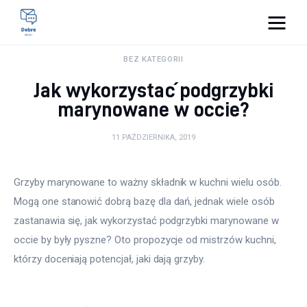
Pulse Of The Blogosphere
BEZ KATEGORII
Jak wykorzystać podgrzybki
Lifestyle
marynowane w occie?
Kunchnia i kulinaria
11 PAŹDZIERNIKA, 2019
Zdrowie
Grzyby marynowane to ważny składnik w kuchni wielu osób. 
Uroda
Mogą one stanowić dobrą bazę dla dań, jednak wiele osób 
zastanawia się, jak wykorzystać podgrzybki marynowane w 
Więcej
occie by były pyszne? Oto propozycje od mistrzów kuchni, 
którzy doceniają potencjał, jaki dają grzyby.