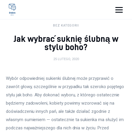
Pulse Of The Blogosphere
BEZ KATEGORII
Jak wybrać suknię ślubną w
Lifestyle
stylu boho?
Kunchnia i kulinaria
25 LUTEGO, 2020
Zdrowie
Wybór odpowiedniej sukienki ślubnej może przyprawić o 
Uroda
zawrót głowy, szczególnie w przypadku tak szeroko pojętego 
stylu jak boho. Aby dokonać wyboru, z którego ostatecznie 
Więcej
będziemy zadowoleni, kobiety powinny wzorować się na 
doświadczeniu innych pań, ale także działać zgodnie z 
własnym sumieniem — ostatecznie ta sukienka ma służyć im 
podczas najważniejszego dla nich dnia w życiu. Przed 