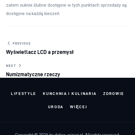
zatem suknie ślubne dostępne w tych punktach sprzedaży są 
dostępne na każdą kieszeń.
Nawigacja wpisu
PREVIOUS
Wyświetlacz LCD a przemysł
NEXT
Numizmatyczne rzeczy
LIFESTYLE
KUNCHNIA I KULINARIA
ZDROWIE
URODA
WIĘCEJ