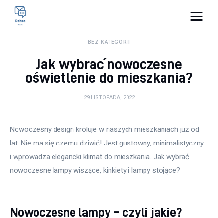
Pulse Of The Blogosphere
BEZ KATEGORII
Jak wybrać nowoczesne
Lifestyle
oświetlenie do mieszkania?
Kunchnia i kulinaria
29 LISTOPADA, 2022
Zdrowie
Nowoczesny design króluje w naszych mieszkaniach już od 
Uroda
lat. Nie ma się czemu dziwić! Jest gustowny, minimalistyczny 
i wprowadza elegancki klimat do mieszkania. Jak wybrać 
Więcej
nowoczesne lampy wiszące, kinkiety i lampy stojące?
Nowoczesne lampy – czyli jakie?