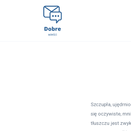
Lifestyle
Kunchnia i kulinaria
Zdrowie
Uroda
Więcej
Szczupła, ujędrni
się oczywiste, mni
tłuszczu jest zwy