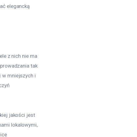
ać elegancką 
le z nich nie ma 
eprowadzania tak 
 w mniejszych i 
czyń 
ej jakości jest 
ami lokalowymi, 
ice 