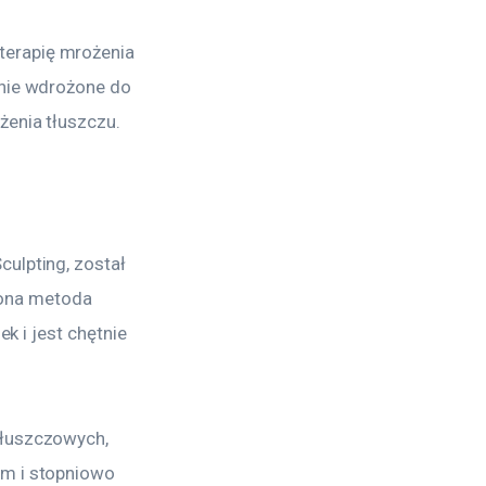
erapię mrożenia 
pnie wdrożone do 
żenia tłuszczu.
ulpting, został 
ona metoda 
k i jest chętnie 
tłuszczowych, 
zm i stopniowo 