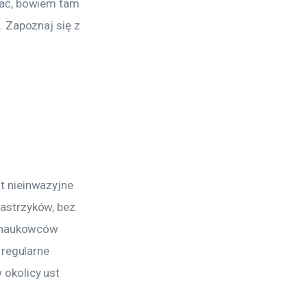
wać, bowiem tam 
 Zapoznaj się z 
t nieinwazyjne 
astrzyków, bez 
ń naukowców 
 regularne 
okolicy ust 