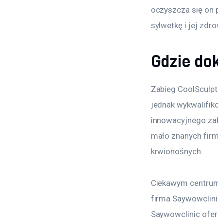
oczyszcza się on 
sylwetkę i jej zdro
Gdzie dok
Zabieg CoolSculpti
jednak wykwalifik
innowacyjnego zab
mało znanych firm
krwionośnych.
Ciekawym centrum 
firma Saywowclini
Saywowclinic ofer