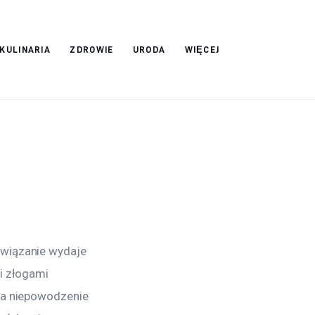
 KULINARIA
ZDROWIE
URODA
WIĘCEJ
związanie wydaje 
i złogami 
na niepowodzenie 