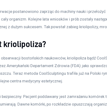
acje postanowiono zaprząc do machiny nauki i przełożyć t
 cały organizm. Kolejne lata wniosków i prób zostały nastę
nej z dużym sukcesem. Tak powstał zabieg kriolipolizy, mro
 kriolipoliza?
obserwacji bostońskich naukowców, kriolipoliza bądź CoolSc
zez Amerykański Departament Zdrowia (FDA) jako sprawdz
uszczu. Teraz metoda CoolSculptingu trafiła już na Polski ryne
lejne centra medycyny estetycznej.
ni bezpieczny. Pacjent poddawany jest zamrażaniu komórek 
bumierają. Dawne komórki, po rozkładzie opuszczają organi