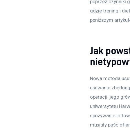
poprzez czynniki 
gdzie trening i di
poniższym artykułe
Jak powsta
nietypow
Nowa metoda usuwa
usuwanie zbędnego
operacji, jego gł
uniwersytetu Harva
spożywanie lodów 
musiały paść ofia