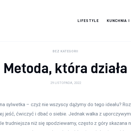
Pulse Of The
LIFESTYLE
KUNCHNIA I
Blogosphere
BEZ KATEGORII
Metoda, która działa
29 LISTOPADA, 2022
ona sylwetka – czyż nie wszyscy dążymy do tego ideału? Ro
ej jeść, ćwiczyć i dbać o siebie. Jednak walka z uporczywym
kle trudniejsza niż się spodziewamy, często z góry skazana 