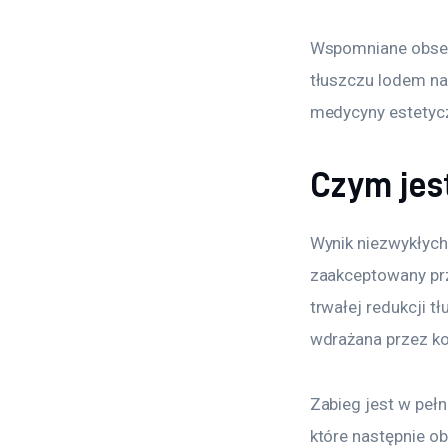
Wspomniane obserw
tłuszczu lodem na
medycyny estetycz
Czym jest
Wynik niezwykłych 
zaakceptowany pr
trwałej redukcji tł
wdrażana przez ko
Zabieg jest w peł
które następnie o