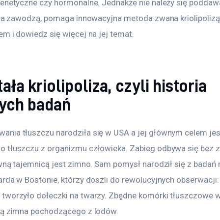
genetyczne czy hormonalne. Jednakże nie należy się podda
eta zawodzą, pomaga innowacyjna metoda zwana kriolipolizą.
m i dowiedz się więcej na jej temat.
ła kriolipoliza, czyli historia
ych badań
nia tłuszczu narodziła się w USA a jej głównym celem jes
 tłuszczu z organizmu człowieka. Zabieg odbywa się bez z
ówną tajemnicą jest zimno. Sam pomysł narodził się z bada
rda w Bostonie, którzy doszli do rewolucyjnych obserwacji:
tworzyło dołeczki na twarzy. Zbędne komórki tłuszczowe w 
rą zimna pochodzącego z lodów.