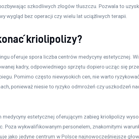
pozbywając szkodliwych złogów tłuszczu. Pozwala to uzysk
wy wygląd bez operacji czy wielu lat uciążliwych terapii.
onać kriolipolizy?
ngu oferuje spora liczba centrów medycyny estetycznej. Wie
owanej kadry, odpowiedniego sprzętu dopiero ucząc się prz
iegu. Pomimo często niewysokich cen, nie warto ryzykować
ach, ponieważ niesie to ryzyko odmrożeń czy uszkodzeń na
medycyny estetycznej oferującym zabieg kriolipolizy wysoki
c. Poza wykwalifikowanym personelem, znakomitymi warunk
uje jako jedyne centrum w Polsce najnowocześniejsze głow