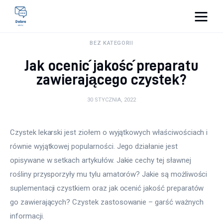
Pulse Of The Blogosphere
BEZ KATEGORII
Jak ocenić jakość preparatu
Lifestyle
zawierającego czystek?
Kunchnia i kulinaria
30 STYCZNIA, 2022
Zdrowie
Czystek lekarski jest ziołem o wyjątkowych właściwościach i 
Uroda
równie wyjątkowej popularności. Jego działanie jest 
opisywane w setkach artykułów. Jakie cechy tej sławnej 
Więcej
rośliny przysporzyły mu tylu amatorów? Jakie są możliwości 
suplementacji czystkiem oraz jak ocenić jakość preparatów 
go zawierających? Czystek zastosowanie – garść ważnych 
informacji.