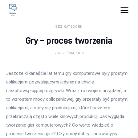
Pulse Of The Blogosphere
BEZ KATEGORII
Gry – proces tworzenia
Lifestyle
2 WRZEŚNIA, 2018
Kunchnia i kulinaria
Zdrowie
Jeszcze kilkanaście lat temu gry komputerowe były prostymi 
aplikacjami pozwalającymi jedynie na chwilę 
Uroda
niezobowiązującej rozgrywki. Wraz z rozwojem urządzeń, a 
to wzrostem mocy obliczeniowej, gry przestały być prostymi 
Więcej
aplikacjami, a stały się produkcjami, które budżetem 
przekraczają często wiele kinowych produkcji. Jak wygląda 
tworzenie gier komputerowych? Co warto wiedzieć o 
procesie tworzenia gier? Czy samy dobry i innowacyjny 