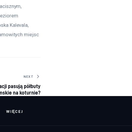
acisznym, 
eziorem 
ka Kalevala, 
samowitych miejsc 
NEXT
acji pasują półbuty
mskie na koturnie?
WIĘCEJ