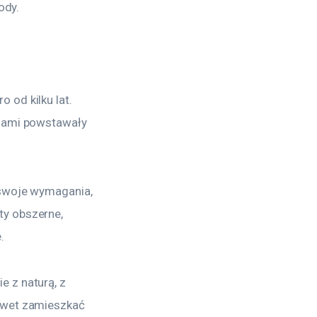
ody.
od kilku lat. 
niami powstawały 
 swoje wymagania, 
y obszerne, 
.
 z naturą, z 
awet zamieszkać 