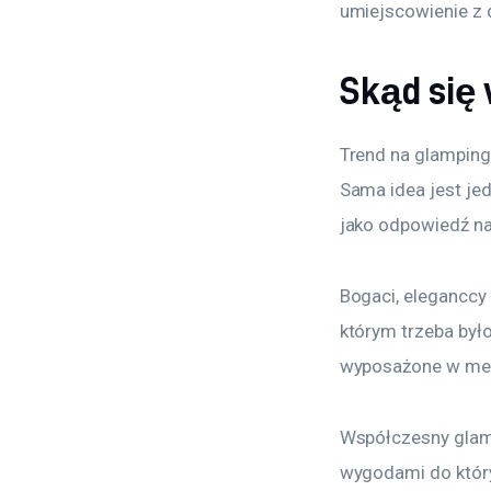
umiejscowienie z d
Skąd się 
Trend na glamping
Sama idea jest je
jako odpowiedź na
Bogaci, eleganccy
którym trzeba był
wyposażone w mebl
Współczesny glamp
wygodami do który