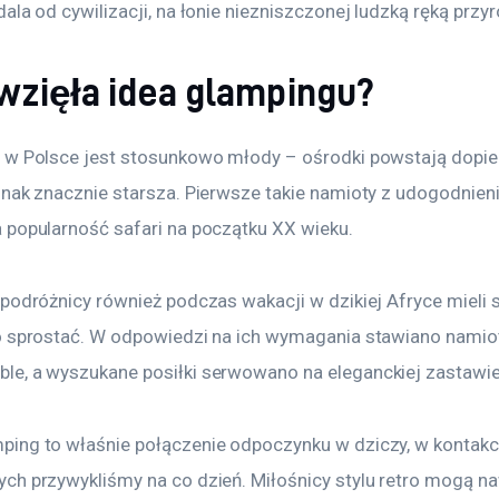
ala od cywilizacji, na łonie niezniszczonej ludzką ręką przyr
wzięła idea glampingu?
 w Polsce jest stosunkowo młody – ośrodki powstają dopiero 
dnak znacznie starsza. Pierwsze takie namioty z udogodnie
 popularność safari na początku XX wieku.
 podróżnicy również podczas wakacji w dzikiej Afryce mieli
o sprostać. W odpowiedzi na ich wymagania stawiano namiot
e, a wyszukane posiłki serwowano na eleganckiej zastawie
ing to właśnie połączenie odpoczynku w dziczy, w kontakcie
ch przywykliśmy na co dzień. Miłośnicy stylu retro mogą n