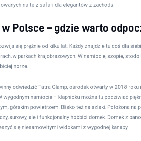
zowanych na te z safari dla elegantów z zachodu.
 w Polsce – gdzie warto odpo
rozwija się prężnie od kilku lat. Każdy znajdzie tu coś dla si
rach, w parkach krajobrazowych. W namiocie, szopie, stodol
iciej norze.
winny odwiedzić Tatra Glamp, ośrodek otwarty w 2018 roku i
 wygodnym namiocie – klapnioku można tu podziwiać piękne
m, górskim powietrzem. Blisko też na szlaki. Położona na p
czy, surowy, ale i funkcjonalny hobbici domek. Domek z pa
eszyć się niesamowitymi widokami z wygodnej kanapy.