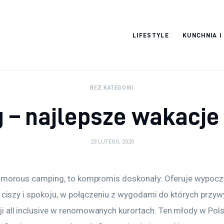
Pulse Of The
LIFESTYLE
KUNCHNIA I
Blogosphere
BEZ KATEGORII
 – najlepsze wakacje
23 LUTEGO, 2020
lamorous camping, to kompromis doskonały. Oferuje wypocz
w ciszy i spokoju, w połączeniu z wygodami do których przy
 all inclusive w renomowanych kurortach. Ten młody w Pols