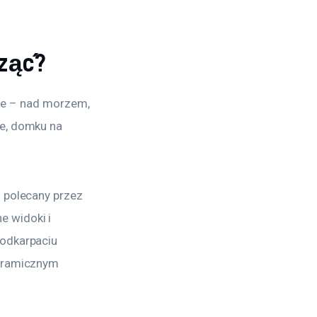
cząć?
ebie – nad morzem, 
e, domku na 
 polecany przez 
 widoki i 
odkarpaciu 
noramicznym 