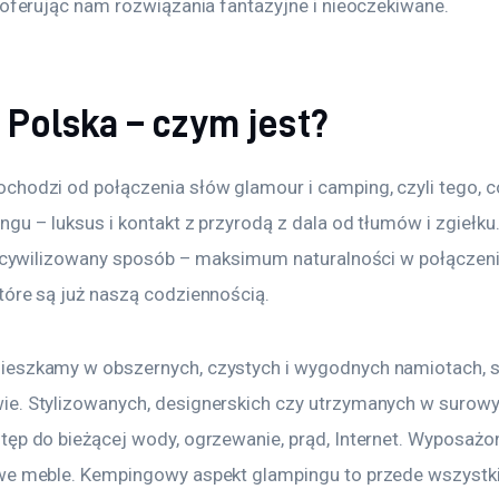
 oferując nam rozwiązania fantazyjne i nieoczekiwane.
 Polska – czym jest?
chodzi od połączenia słów glamour i camping, czyli tego, c
gu – luksus i kontakt z przyrodą z dala od tłumów i zgiełku.
 w cywilizowany sposób – maksimum naturalności w połączeni
tóre są już naszą codziennością.
ieszkamy w obszernych, czystych i wygodnych namiotach, s
e. Stylizowanych, designerskich czy utrzymanych w surowy
tęp do bieżącej wody, ogrzewanie, prąd, Internet. Wyposaż
we meble. Kempingowy aspekt glampingu to przede wszystkim