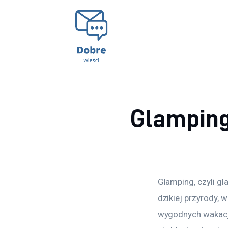
Lifestyle
Kunchnia i kulinaria
Zdrowie
Uroda
Glamping
Więcej
Glamping, czyli g
dzikiej przyrody, 
wygodnych wakacji