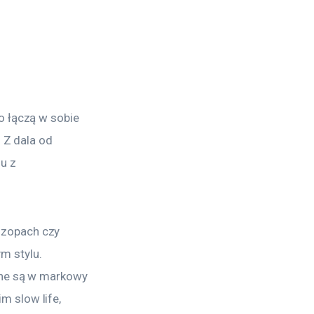
o łączą w sobie 
 Z dala od 
u z 
zopach czy 
m stylu. 
one są w markowy 
 slow life, 