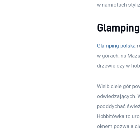
w namiotach styli
Glamping
Glamping polska
 
w górach, na Mazu
drzewie czy w hobb
Wielbiciele gór po
odwiedzających. W
pooddychać świeży
Hobbitówka to uro
oknem pozwala ci