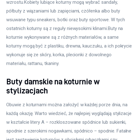
wzrostu.Kobiety lubiące koturny mogą wybrać sandały, 
półbuty z wiązaniami lub zapięciami, czółenka albo buty 
wsuwane typu sneakers, botki oraz buty sportowe. W tych 
ostatnich koturny są z reguły niewysokimi klinami.Buty na 
koturnie wykonywane są z różnych materiałów, a same 
koturny mogą być z plastiku, drewna, kauczuku, a ich pokrycie 
wykonuje się ze skóry, korka, plecionki z dowolnego 
materiału, rattanu, tkaniny.
Buty damskie na koturnie w
stylizacjach
Obuwie z koturnami można założyć w każdej porze dnia, na 
każdą okazję. Warto wiedzieć, że najlepiej wyglądają stylizacje 
w kształcie litery A – rozkloszowane spódnice lub sukienki, 
spodnie z szerokimi nogawkami, spódnico – spodnie. Fatalne 
jest zestawienie koturnów z obcisłymi rybaczkami czy 