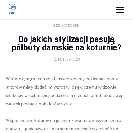
Pulse Of The Blogosphere
BEZ KATEGORII
Do jakich stylizacji pasują
Lifestyle
półbuty damskie na koturnie?
Kunchnia i kulinaria
23 LUTEGO, 2020
Zdrowie
W starożytnym teatrze ateńskim koturny zakładane przez 
Uroda
aktorów miały dodać im wzrostu, dzięki czemu widzowie 
siedzący w najbardziej oddalonych rzędach amfiteatru lepiej 
Więcej
widzieli postacie bohaterów sztuki.
Współcześnie koturny są jednym z wariantów wykończenia 
obuwia – podeszwa z koturnem może mieć wysokość od 