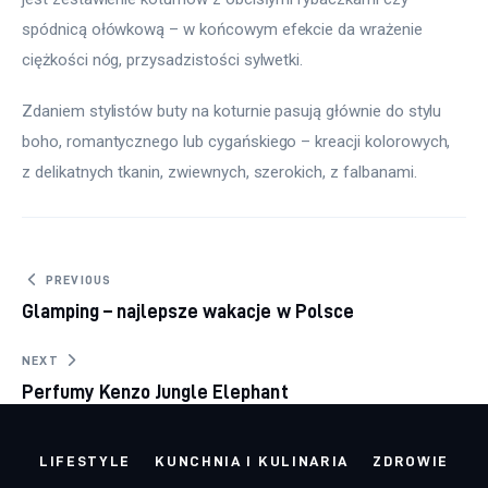
spódnicą ołówkową – w końcowym efekcie da wrażenie 
ciężkości nóg, przysadzistości sylwetki.
Zdaniem stylistów buty na koturnie pasują głównie do stylu 
boho, romantycznego lub cygańskiego – kreacji kolorowych, 
z delikatnych tkanin, zwiewnych, szerokich, z falbanami.
Nawigacja wpisu
PREVIOUS
Glamping – najlepsze wakacje w Polsce
NEXT
Perfumy Kenzo Jungle Elephant
LIFESTYLE
KUNCHNIA I KULINARIA
ZDROWIE