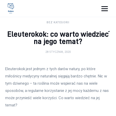
Pulse Of The Blogosphere
BEZ KATEGORII
Eleuterokok: co warto wiedzieć
Lifestyle
na jego temat?
Kunchnia i kulinaria
28 STYCZNIA, 2020
Zdrowie
Eleuterokok jest jednym z tych darów natury, po które 
Uroda
miłośnicy medycyny naturalnej sięgają bardzo chętnie. Nic w 
tym dziwnego – ta roślina może wspierać nas na wiele 
Więcej
sposobów, a regularne korzystanie z jej mocy każdemu z nas 
może przynieść wiele korzyści. Co warto wiedzieć na jej 
temat?