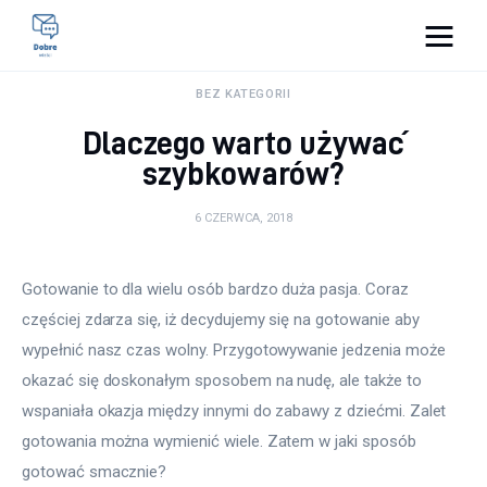
Pulse Of The Blogosphere
BEZ KATEGORII
Dlaczego warto używać
Lifestyle
szybkowarów?
Kunchnia i kulinaria
6 CZERWCA, 2018
Zdrowie
Gotowanie to dla wielu osób bardzo duża pasja. Coraz 
Uroda
częściej zdarza się, iż decydujemy się na gotowanie aby 
wypełnić nasz czas wolny. Przygotowywanie jedzenia może 
Więcej
okazać się doskonałym sposobem na nudę, ale także to 
wspaniała okazja między innymi do zabawy z dziećmi. Zalet 
gotowania można wymienić wiele. Zatem w jaki sposób 
gotować smacznie?