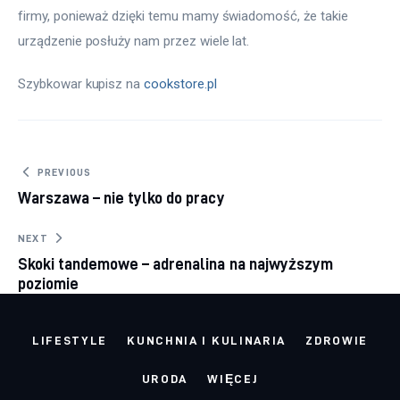
firmy, ponieważ dzięki temu mamy świadomość, że takie 
urządzenie posłuży nam przez wiele lat.
Szybkowar kupisz na 
cookstore.pl
Nawigacja wpisu
PREVIOUS
Warszawa – nie tylko do pracy
NEXT
Skoki tandemowe – adrenalina na najwyższym
poziomie
LIFESTYLE
KUNCHNIA I KULINARIA
ZDROWIE
URODA
WIĘCEJ