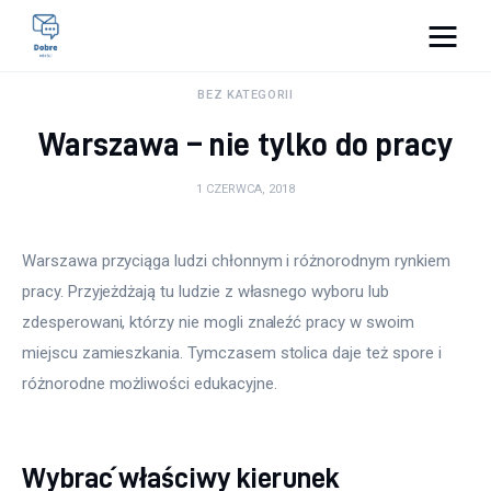
Pulse Of The Blogosphere
BEZ KATEGORII
Warszawa – nie tylko do pracy
Lifestyle
1 CZERWCA, 2018
Kunchnia i kulinaria
Zdrowie
Warszawa przyciąga ludzi chłonnym i różnorodnym rynkiem 
pracy. Przyjeżdżają tu ludzie z własnego wyboru lub 
Uroda
zdesperowani, którzy nie mogli znaleźć pracy w swoim 
miejscu zamieszkania. Tymczasem stolica daje też spore i 
Więcej
różnorodne możliwości edukacyjne.
Wybrać właściwy kierunek