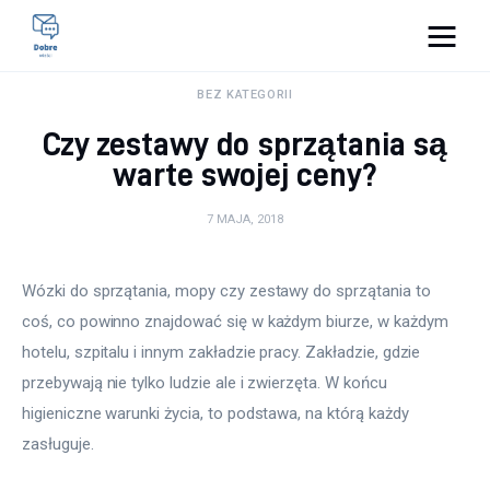
Pulse Of The Blogosphere
BEZ KATEGORII
Czy zestawy do sprzątania są
Lifestyle
warte swojej ceny?
Kunchnia i kulinaria
7 MAJA, 2018
Zdrowie
Wózki do sprzątania, mopy czy zestawy do sprzątania to 
Uroda
coś, co powinno znajdować się w każdym biurze, w każdym 
hotelu, szpitalu i innym zakładzie pracy. Zakładzie, gdzie 
Więcej
przebywają nie tylko ludzie ale i zwierzęta. W końcu 
higieniczne warunki życia, to podstawa, na którą każdy 
zasługuje.