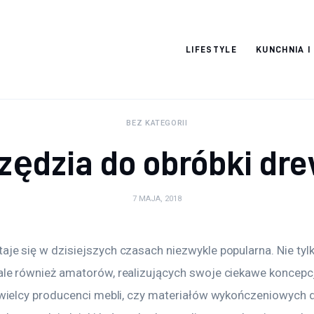
Pulse Of The
LIFESTYLE
KUNCHNIA I
Blogosphere
BEZ KATEGORII
zędzia do obróbki dr
7 MAJA, 2018
aje się w dzisiejszych czasach niezwykle popularna. Nie tyl
 ale również amatorów, realizujących swoje ciekawe koncep
o wielcy producenci mebli, czy materiałów wykończeniowych d