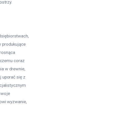
ostrzy.
siębiorstwach, 
y produkujące 
rosnąca 
i czemu coraz 
ia w drewnie, 
 uporać się z 
cjalistycznym 
swoje 
nowi wyzwanie, 