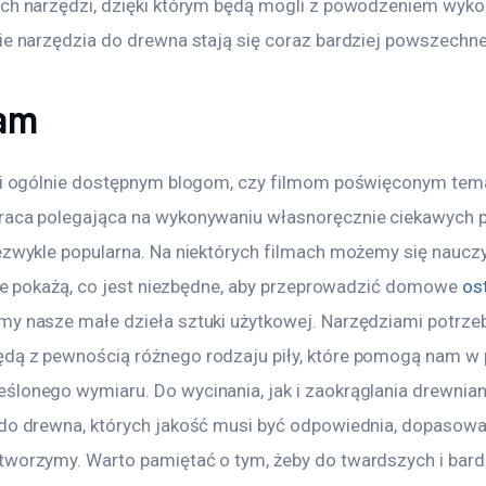
ych narzędzi, dzięki którym będą mogli z powodzeniem wyk
kie narzędzia do drewna stają się coraz bardziej powszechne
sam
i i ogólnie dostępnym blogom, czy filmom poświęconym tem
raca polegająca na wykonywaniu własnoręcznie ciekawych 
iezwykle popularna. Na niektórych filmach możemy się nauczy
inne pokażą, co jest niezbędne, aby przeprowadzić domowe 
os
my nasze małe dzieła sztuki użytkowej. Narzędziami potrze
dą z pewnością różnego rodzaju piły, które pomogą nam w p
ślonego wymiaru. Do wycinania, jak i zaokrąglania drewnia
 do drewna, których jakość musi być odpowiednia, dopasowa
tworzymy. Warto pamiętać o tym, żeby do twardszych i bard