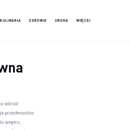
 KULINARIA
ZDROWIE
URODA
WIĘCEJ
ewna
ko wśród 
cje przedmiotów 
o wnętrz, 