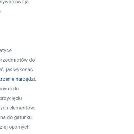
onywać swoją 
.
atyce 
przedmiotów do 
ć, jak wykonać 
trzenie narzędzi
, 
bnymi do 
rzycięciu 
nych elementów, 
na do gatunku 
ziej opornych 