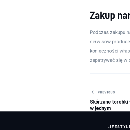
Zakup na
Podczas zakupu na
serwisów producen
konieczności włas
zapatrywać się w o
Nawigacj
PREVIOUS
Skórzane torebki 
w jednym
LIFESTYL