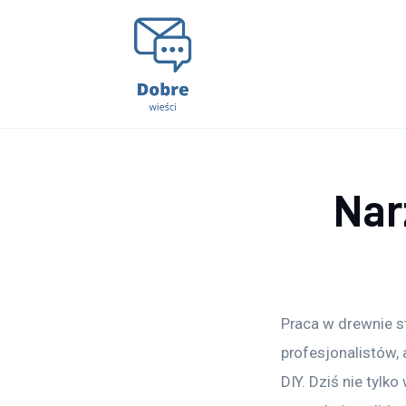
Lifestyle
Kunchnia i kulinaria
Zdrowie
Uroda
Nar
Więcej
Praca w drewnie st
profesjonalistów,
DIY. Dziś nie tylk