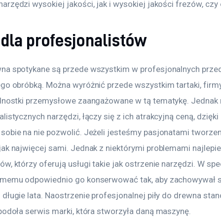
rzędzi wysokiej jakości, jak i wysokiej jakości frezów, czy 
 dla profesjonalistów
na spotykane są przede wszystkim w profesjonalnych przed
ego obróbką. Można wyróżnić przede wszystkim tartaki, firm
ednostki przemysłowe zaangażowane w tą tematykę. Jednak 
listycznych narzędzi, łączy się z ich atrakcyjną ceną, dzięk
sobie na nie pozwolić. Jeżeli jesteśmy pasjonatami tworzen
ak najwięcej sami. Jednak z niektórymi problemami najlepiej
w, którzy oferują usługi takie jak ostrzenie narzędzi. W spe
samemu odpowiednio go konserwować tak, aby zachowywał 
długie lata. Naostrzenie profesjonalnej piły do drewna sta
 podoła serwis marki, która stworzyła daną maszynę.