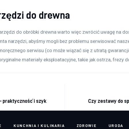
rzędzi do drewna
rzędzi do obróbki drewna warto więc zwrócić uwagę na do
ta narzędzi, abyśmy mogli bez problemu serwisować nasze
noręcznego serwisu (co może wiązać się z utratą gwarancji
ryginalne materiały eksploatacyjne, takie jak ostrza, frezy d
a wpisu
– praktyczność i szyk
Czy zestawy do sp
E
KUNCHNIA I KULINARIA
ZDROWIE
URODA