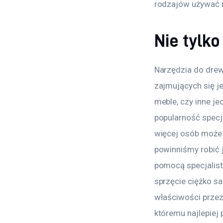
rodzajów używać na
Nie tylko
Narzędzia do drew
zajmujących się j
meble, czy inne j
popularność specja
więcej osób może 
powinniśmy robić j
pomocą specjalistó
sprzęcie ciężko 
właściwości przez 
któremu najlepiej