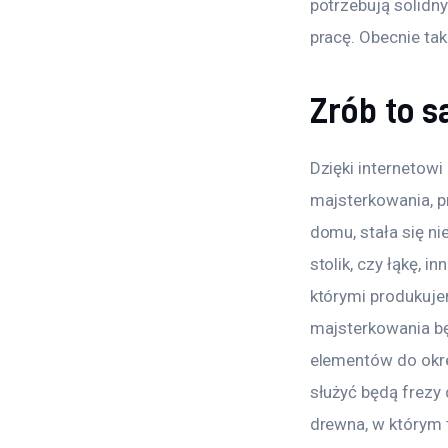
potrzebują solidn
pracę. Obecnie ta
Zrób to 
Dzięki internetow
majsterkowania, p
domu, stała się n
stolik, czy łąkę, 
którymi produkuje
majsterkowania bę
elementów do okre
służyć będą frezy
drewna, w którym 