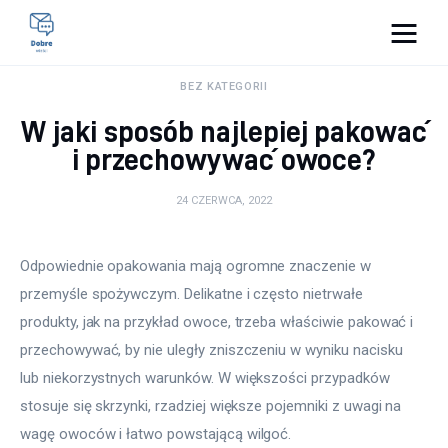
Pulse Of The Blogosphere
BEZ KATEGORII
W jaki sposób najlepiej pakować
Lifestyle
i przechowywać owoce?
Kunchnia i kulinaria
24 CZERWCA, 2022
Zdrowie
Odpowiednie opakowania mają ogromne znaczenie w 
Uroda
przemyśle spożywczym. Delikatne i często nietrwałe 
produkty, jak na przykład owoce, trzeba właściwie pakować i 
Więcej
przechowywać, by nie uległy zniszczeniu w wyniku nacisku 
lub niekorzystnych warunków. W większości przypadków 
stosuje się skrzynki, rzadziej większe pojemniki z uwagi na 
wagę owoców i łatwo powstającą wilgoć.