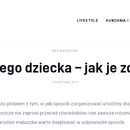
Pulse Of The
LIFESTYLE
KUNCHNIA I
Blogosphere
BEZ KATEGORII
ego dziecka – jak je 
5 KWIETNIA, 2019
to problem z tym, w jaki sposób zorganizować urodziny dla 
jeszcze nie zaprosi przecież rówieśników i nie zawsze rozum
 urodzin maluszka warto świętować w odpowiedni sposób.