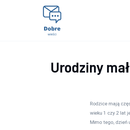
Lifestyle
Kunchnia i kulinaria
Zdrowie
Uroda
Urodziny mał
Więcej
Rodzice mają częs
wieku 1 czy 2 lat 
Mimo tego, dzień