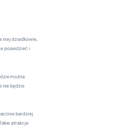
 niej dziadkowie, 
e posiedzieć i 
gdzie można 
 nie będzie 
nacznie bardziej 
akie atrakcje 