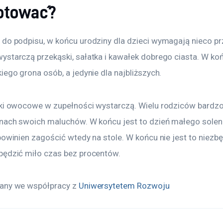
otować?
 do podpisu, w końcu urodziny dla dzieci wymagają nieco p
starczą przekąski, sałatka i kawałek dobrego ciasta. W koń
iego grona osób, a jedynie dla najbliższych.
oki owocowe w zupełności wystarczą. Wielu rodziców bardzo
inach swoich maluchów. W końcu jest to dzień małego soleni
powinien zagościć wtedy na stole. W końcu nie jest to niezb
pędzić miło czas bez procentów.
any we współpracy z 
Uniwersytetem Rozwoju