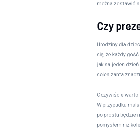
można zostawić na
Czy prez
Urodziny dla dzie
się, że każdy gość
jak na jeden dzie
solenizanta znaczn
Oczywiście warto p
W przypadku malus
po prostu będzie 
pomysłem niż kole