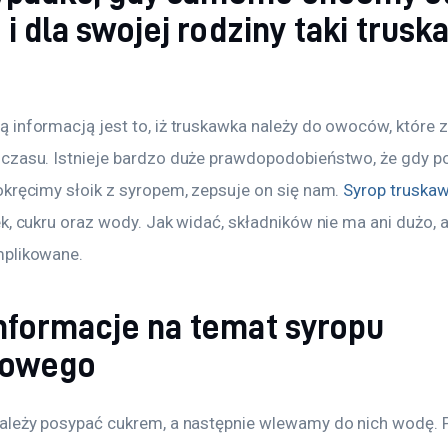
e i dla swojej rodziny taki tru
 informacją jest to, iż truskawka należy do owoców, które 
czasu. Istnieje bardzo duże prawdopodobieństwo, że gdy p
kręcimy słoik z syropem, zepsuje on się nam. 
Syrop truska
k, cukru oraz wody. Jak widać, składników nie ma ani dużo, a
mplikowane.
nformacje na temat syropu
kowego
ależy posypać cukrem, a następnie wlewamy do nich wodę. 