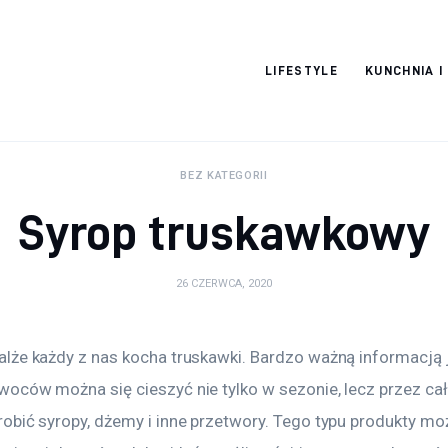
Pulse Of The
LIFESTYLE
KUNCHNIA I
Blogosphere
BEZ KATEGORII
Syrop truskawkowy
26 CZERWCA, 2020
że każdy z nas kocha truskawki. Bardzo ważną informacją je
ców można się cieszyć nie tylko w sezonie, lecz przez cały
obić syropy, dżemy i inne przetwory. Tego typu produkty m