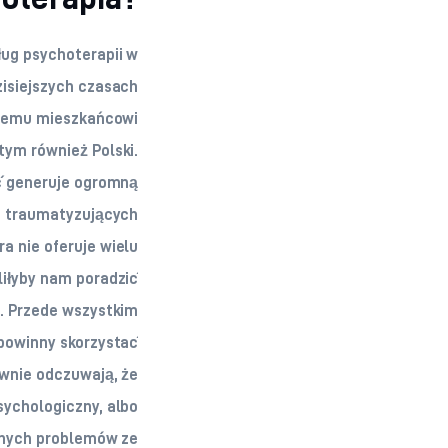
ług psychoterapii w
zisiejszych czasach
demu mieszkańcowi
tym również Polski.
ć generuje ogromną
ie traumatyzujących
ra nie oferuje wielu
liłyby nam poradzić
e. Przede wszystkim
powinny skorzystać
ywnie odczuwają, że
ychologiczny, albo
nych problemów ze