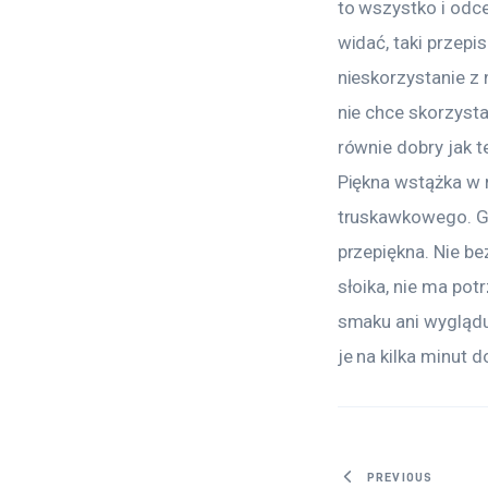
to wszystko i odc
widać, taki przepi
nieskorzystanie z 
nie chce skorzysta
równie dobry jak 
Piękna wstążka w r
truskawkowego. G
przepiękna. Nie be
słoika, nie ma pot
smaku ani wygląd
je na kilka minut d
Nawigacj
PREVIOUS