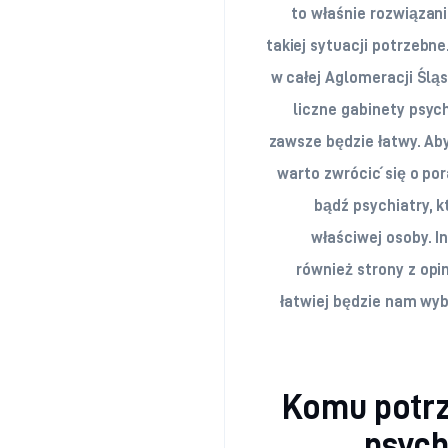
to właśnie rozwiązani
takiej sytuacji potrzebne
w całej Aglomeracji Ślą
liczne gabinety psych
zawsze będzie łatwy. Ab
warto zwrócić się o po
bądź psychiatry, k
właściwej osoby. I
również strony z opi
łatwiej będzie nam wy
Komu potrz
psych