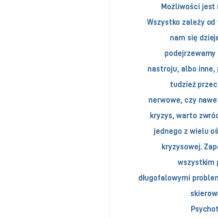
Możliwości jest 
Wszystko zależy od 
nam się dzieje
podejrzewamy u
nastroju, albo inne
tudzież prze
nerwowe, czy nawe
kryzys, warto zwró
jednego z wielu o
kryzysowej. Zap
wszystkim 
długofalowymi proble
skierowa
Psychot