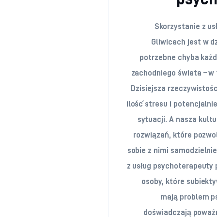
Skorzystanie z us
Gliwicach jest w d
potrzebne chyba każ
zachodniego świata – w 
Dzisiejsza rzeczywistoś
ilość stresu i potencjaln
sytuacji. A nasza kultu
rozwiązań, które pozwo
sobie z nimi samodzielni
z usług psychoterapeuty 
osoby, które subiekt
mają problem ps
doświadczają poważ