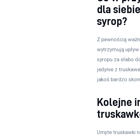
dla siebi
syrop?
Z pewnością ważną
wytrzymują upływ 
syropu za słabo do
jedynie z truskawe
jakoś bardzo sko
Kolejne i
truskaw
Umyte truskawki n