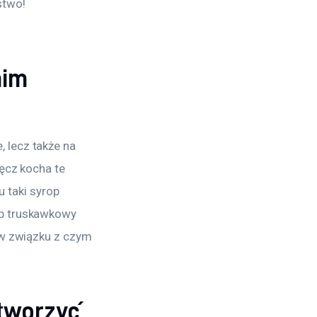
stwo!
nim
 lecz także na 
ęcz kocha te 
taki syrop 
op truskawkowy 
 w związku z czym 
tworzyć