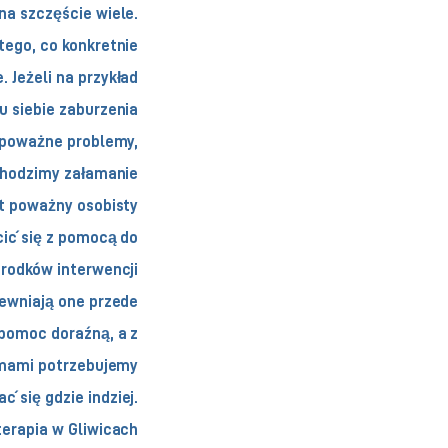
na szczęście wiele.
tego, co konkretnie
. Jeżeli na przykład
 siebie zaburzenia
, poważne problemy,
chodzimy załamanie
t poważny osobisty
cić się z pomocą do
środków interwencji
ewniają one przede
pomoc doraźną, a z
mami potrzebujemy
ć się gdzie indziej.
erapia w Gliwicach