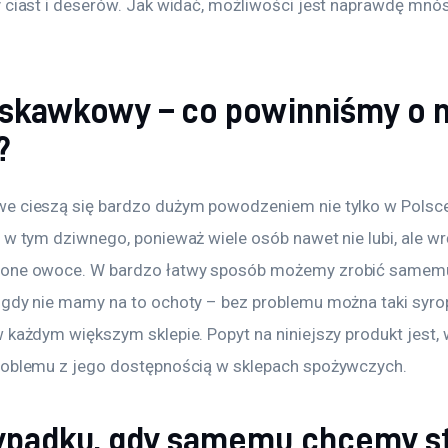
y ciast i deserów. Jak widać, możliwości jest naprawdę mnó
uskawkowy – co powinniśmy o 
?
e cieszą się bardzo dużym powodzeniem nie tylko w Polsce,
 w tym dziwnego, ponieważ wiele osób nawet nie lubi, ale wr
wone owoce. W bardzo łatwy sposób możemy zrobić samemu 
 gdy nie mamy na to ochoty – bez problemu można taki syr
 każdym większym sklepie. Popyt na niniejszy produkt jest,
roblemu z jego dostępnością w sklepach spożywczych.
ypadku, gdy samemu chcemy s