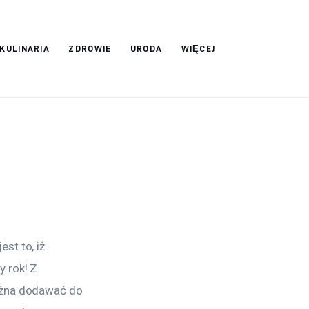
 KULINARIA
ZDROWIE
URODA
WIĘCEJ
st to, iż 
 rok! Z 
ożna dodawać do 