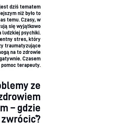
jest dziś tematem
ejszym niż było to
zas temu. Czasy, w
ują się wyjątkowo
 ludzkiej psychiki.
ntny stres, który
zy traumatyzujące
ogą na to zdrowie
gatywnie. Czasem
t pomoc terapeuty.
oblemy ze
zdrowiem
m – gdzie
ę zwrócić?