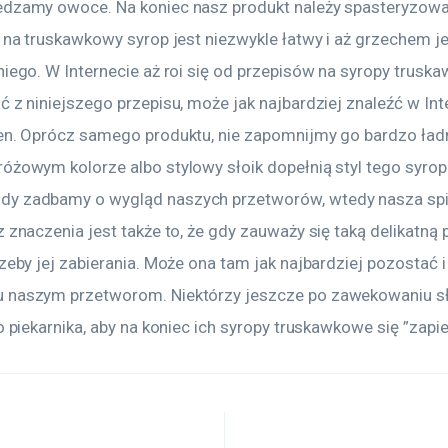
edzamy owoce. Na koniec nasz produkt należy spasteryzowa
s na truskawkowy syrop jest niezwykle łatwy i aż grzechem je
niego. W Internecie aż roi się od przepisów na syropy truska
ć z niniejszego przepisu, może jak najbardziej znaleźć w Inte
ten. Oprócz samego produktu, nie zapomnijmy go bardzo ład
óżowym kolorze albo stylowy słoik dopełnią styl tego syrop
dy zadbamy o wygląd naszych przetworów, wtedy nasza spi
z znaczenia jest także to, że gdy zauważy się taką delikatną 
rzeby jej zabierania. Może ona tam jak najbardziej pozostać i 
u naszym przetworom. Niektórzy jeszcze po zawekowaniu s
o piekarnika, aby na koniec ich syropy truskawkowe się ”zapie
a wpisu