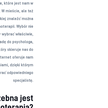
e, które jest nam w
. W mieście, ale też
skiej znaleźć można
oterapii. Wybór nie
y wybrać właściwie,
radę do psychologa,
tóry skieruje nas do
nternet oferuje nam
niami, dzięki którym
brać odpowiedniego
specjalistę.
ebna jest
oterapia?