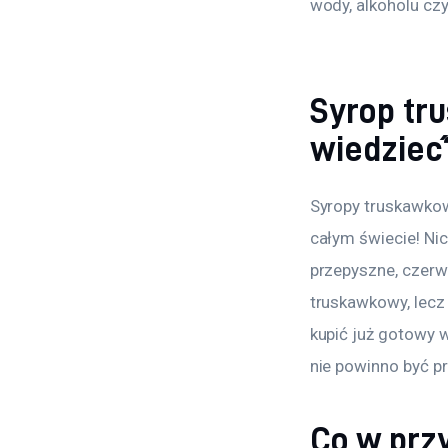
wody, alkoholu cz
Syrop tr
wiedzieć
Syropy truskawkow
całym świecie! Nic
przepyszne, czer
truskawkowy, lecz
kupić już gotowy w
nie powinno być p
Co w prz