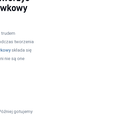
skawkowy
z trudem 
odczas tworzenia 
wkowy
 składa się 
ni nie są one 
Później gotujemy 