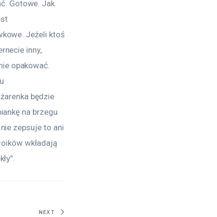
ć. Gotowe. Jak 
st 
wkowe. Jeżeli ktoś 
rnecie inny, 
nie opakować. 
u 
żarenka będzie 
piankę na brzegu 
nie zepsuje to ani 
łoików wkładają 
kły”.
NEXT