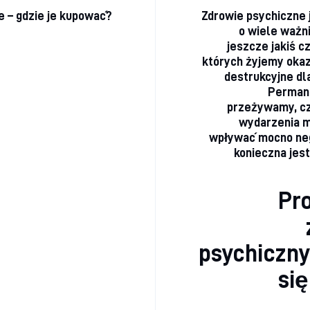
 – gdzie je kupować?
Zdrowie psychiczne 
o wiele ważni
jeszcze jakiś c
których żyjemy okaz
destrukcyjne dla
Permane
przeżywamy, c
wydarzenia m
wpływać mocno ne
konieczna jes
Pr
psychiczny
si