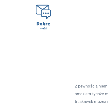
Lifestyle
Kunchnia i kulinaria
Zdrowie
Uroda
Więcej
Z pewnością niemal
smakiem tychże owo
truskawek można r