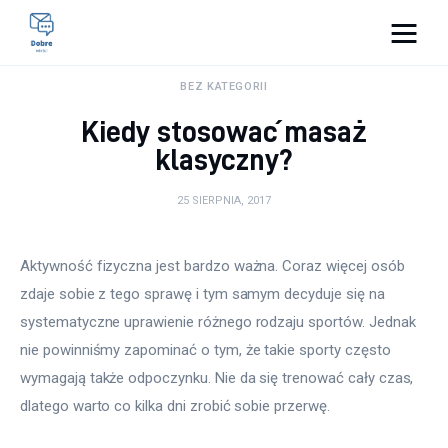
Pulse Of The Blogosphere
BEZ KATEGORII
Kiedy stosować masaż
Lifestyle
klasyczny?
Kunchnia i kulinaria
25 SIERPNIA, 2017
Zdrowie
Aktywność fizyczna jest bardzo ważna. Coraz więcej osób 
Uroda
zdaje sobie z tego sprawę i tym samym decyduje się na 
systematyczne uprawienie różnego rodzaju sportów. Jednak 
Więcej
nie powinniśmy zapominać o tym, że takie sporty często 
wymagają także odpoczynku. Nie da się trenować cały czas, 
dlatego warto co kilka dni zrobić sobie przerwę.