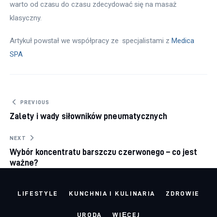
warto od czasu do czasu zdecydować się na masaż 
klasyczny.
Artykuł powstał we współpracy ze  specjalistami z 
Medica 
SPA
Nawigacja wpisu
PREVIOUS
Zalety i wady siłowników pneumatycznych
NEXT
Wybór koncentratu barszczu czerwonego – co jest
ważne?
LIFESTYLE
KUNCHNIA I KULINARIA
ZDROWIE
URODA
WIĘCEJ