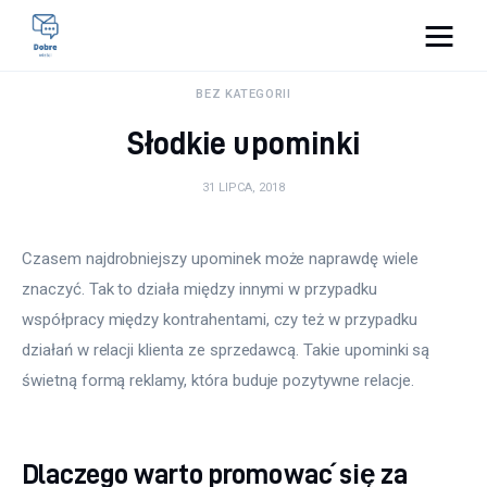
Pulse Of The Blogosphere
BEZ KATEGORII
Słodkie upominki
Lifestyle
31 LIPCA, 2018
Kunchnia i kulinaria
Zdrowie
Czasem najdrobniejszy upominek może naprawdę wiele 
znaczyć. Tak to działa między innymi w przypadku 
Uroda
współpracy między kontrahentami, czy też w przypadku 
działań w relacji klienta ze sprzedawcą. Takie upominki są 
Więcej
świetną formą reklamy, która buduje pozytywne relacje.
Dlaczego warto promować się za