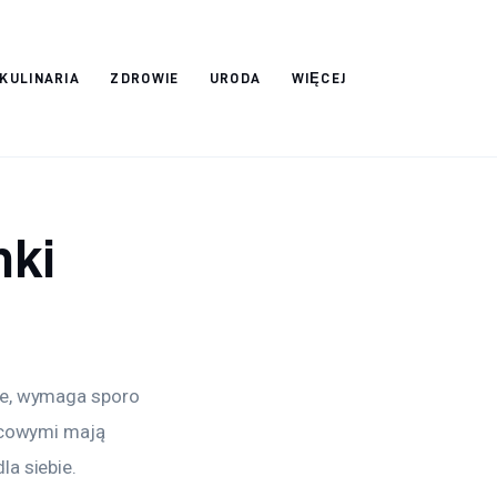
 KULINARIA
ZDROWIE
URODA
WIĘCEJ
nki
ce, wymaga sporo 
nicowymi mają 
la siebie.