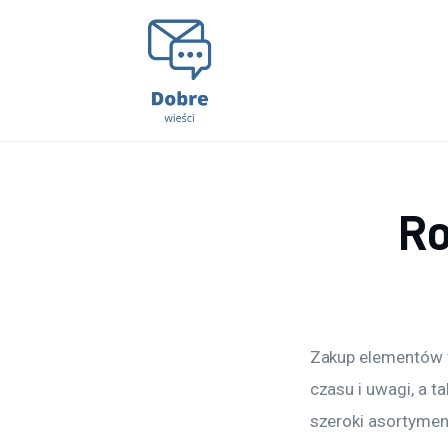
Lifestyle
Kunchnia i kulinaria
Zdrowie
Uroda
Ro
Więcej
Zakup elementów w
czasu i uwagi, a t
szeroki asortyment