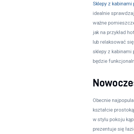
Sklepy z kabinami
idealnie sprawdzaj
ważne pomieszczen
jak na przykład ho
lub relaksować si
sklepy z kabinami 
będzie funkcjonalny
Nowoczes
Obecnie najpopular
kształcie prostoką
w stylu pokoju ką
prezentuje się łaz