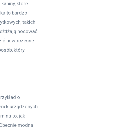
abiny, które 
ka to bardzo 
tkowych, takich 
yjeżdżają nocować 
dzić nowoczesne 
osób, który 
rzykład o 
ienek urządzonych 
 na to, jak 
. Obecnie modna 