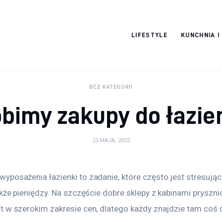
Pulse Of The
LIFESTYLE
KUNCHNIA I
Blogosphere
BEZ KATEGORII
bimy zakupy do łazie
23 MAJA, 2022
yposażenia łazienki to zadanie, które często jest stresują
akże pieniędzy. Na szczęście dobre sklepy z kabinami prysz
 w szerokim zakresie cen, dlatego każdy znajdzie tam coś d