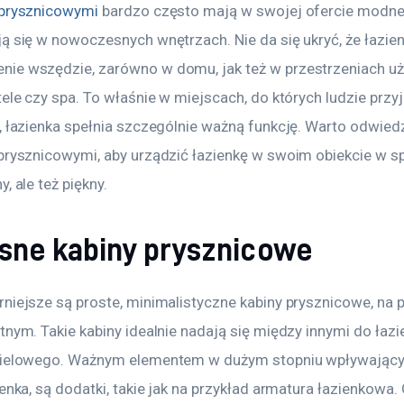
 prysznicowymi
 bardzo często mają w swojej ofercie modne k
ą się w nowoczesnych wnętrzach. Nie da się ukryć, że łazien
ie wszędzie, zarówno w domu, jak też w przestrzeniach uży
tele czy spa. To właśnie w miejscach, do których ludzie prz
ę, łazienka spełnia szczególnie ważną funkcję. Warto odwie
prysznicowymi, aby urządzić łazienkę w swoim obiekcie w sp
, ale też piękny.
ne kabiny prysznicowe
niejsze są proste, minimalistyczne kabiny prysznicowe, na p
tnym. Takie kabiny idealnie nadają się między innymi do łaz
pielowego. Ważnym elementem w dużym stopniu wpływającym
ienka, są dodatki, takie jak na przykład armatura łazienkowa