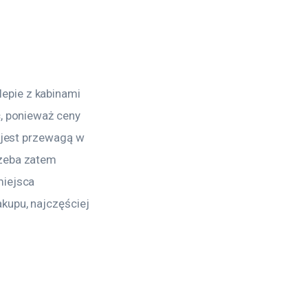
epie z kabinami 
, ponieważ ceny 
 jest przewagą w 
rzeba zatem 
miejsca 
kupu, najczęściej 