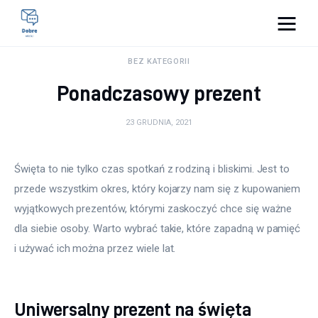
Pulse Of The Blogosphere
BEZ KATEGORII
Ponadczasowy prezent
Lifestyle
23 GRUDNIA, 2021
Kunchnia i kulinaria
Zdrowie
Święta to nie tylko czas spotkań z rodziną i bliskimi. Jest to 
przede wszystkim okres, który kojarzy nam się z kupowaniem 
Uroda
wyjątkowych prezentów, którymi zaskoczyć chce się ważne 
dla siebie osoby. Warto wybrać takie, które zapadną w pamięć 
Więcej
i używać ich można przez wiele lat.
Uniwersalny prezent na święta