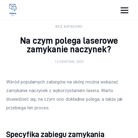
Pulse Of The Blogosphere
BEZ KATEGORII
Na czym polega laserowe
Lifestyle
zamykanie naczynek?
Kunchnia i kulinaria
13 SIERPNIA, 2022
Zdrowie
Wśród popularnych zabiegów na skórę można wskazać 
Uroda
zamykanie naczynek z wykorzystaniem lasera. Warto 
dowiedzieć się, na czym ono dokładnie polega, a także jak 
Więcej
przebiega ten proces.
Specyfika zabiegu zamykania