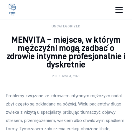
Pulse Of The Blogosphere
UNCATEGORIZED
MENVITA – miejsce, w którym
Lifestyle
mężczyźni mogą zadbać o
zdrowie intymne profesjonalnie i
Kunchnia i kulinaria
dyskretnie
Zdrowie
23 CZERWCA, 2026
Uroda
Problemy związane ze zdrowiem intymnym mężczyzn nadal 
Więcej
zbyt często są odkładane na później. Wielu pacjentów długo 
zwleka z wizytą u specjalisty, próbując tłumaczyć objawy 
stresem, przemęczeniem, wiekiem albo chwilowym spadkiem 
formy. Tymczasem zaburzenia erekcji, obniżone libido, 