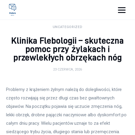
Pulse Of The Blogosphere
UNCATEGORIZED
Klinika Flebologii – skuteczna
Lifestyle
pomoc przy żylakach i
przewlekłych obrzękach nóg
Kunchnia i kulinaria
23 CZERWCA, 2026
Zdrowie
Uroda
Problemy z krążeniem żylnym należą do dolegliwości, które 
często rozwijają się przez długi czas bez gwałtownych 
Więcej
objawów. Na początku pojawia się uczucie zmęczenia nóg, 
lekki obrzęk, drobne pajączki naczyniowe albo dyskomfort po 
całym dniu pracy. Wielu pacjentów uznaje to za efekt 
siedzącego trybu życia, długiego stania lub przemęczenia. 