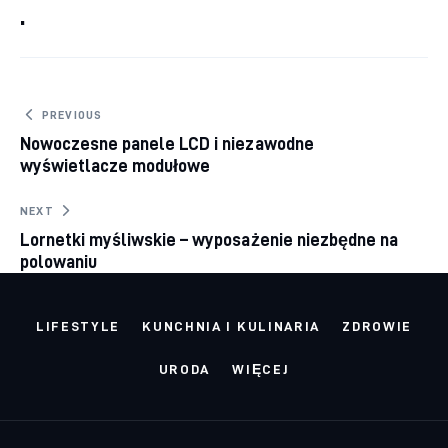
.
Nawigacja wpisu
PREVIOUS
Nowoczesne panele LCD i niezawodne
wyświetlacze modułowe
NEXT
Lornetki myśliwskie – wyposażenie niezbędne na
polowaniu
LIFESTYLE
KUNCHNIA I KULINARIA
ZDROWIE
URODA
WIĘCEJ