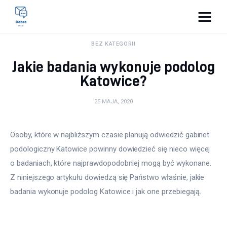
Pulse Of The Blogosphere
BEZ KATEGORII
Jakie badania wykonuje podolog
Lifestyle
Katowice?
Kunchnia i kulinaria
25 MAJA, 2020
Zdrowie
Osoby, które w najbliższym czasie planują odwiedzić gabinet 
Uroda
podologiczny Katowice powinny dowiedzieć się nieco więcej 
o badaniach, które najprawdopodobniej mogą być wykonane. 
Więcej
Z niniejszego artykułu dowiedzą się Państwo właśnie, jakie 
badania wykonuje podolog Katowice i jak one przebiegają.