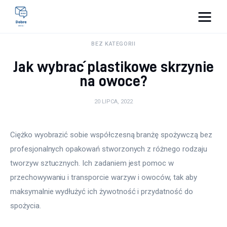
Pulse Of The Blogosphere
BEZ KATEGORII
Jak wybrać plastikowe skrzynie
Lifestyle
na owoce?
Kunchnia i kulinaria
20 LIPCA, 2022
Zdrowie
Ciężko wyobrazić sobie współczesną branżę spożywczą bez 
Uroda
profesjonalnych opakowań stworzonych z różnego rodzaju 
tworzyw sztucznych. Ich zadaniem jest pomoc w 
Więcej
przechowywaniu i transporcie warzyw i owoców, tak aby 
maksymalnie wydłużyć ich żywotność i przydatność do 
spożycia.