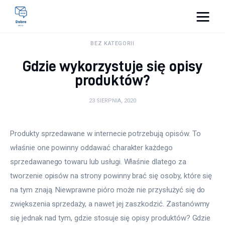
Pulse Of The Blogosphere
BEZ KATEGORII
Gdzie wykorzystuje się opisy
Lifestyle
produktów?
Kunchnia i kulinaria
23 SIERPNIA, 2020
Zdrowie
Produkty sprzedawane w internecie potrzebują opisów. To 
Uroda
właśnie one powinny oddawać charakter każdego 
sprzedawanego towaru lub usługi. Właśnie dlatego za 
Więcej
tworzenie opisów na strony powinny brać się osoby, które się 
na tym znają. Niewprawne pióro może nie przysłużyć się do 
zwiększenia sprzedaży, a nawet jej zaszkodzić. Zastanówmy 
się jednak nad tym, gdzie stosuje się opisy produktów? Gdzie 