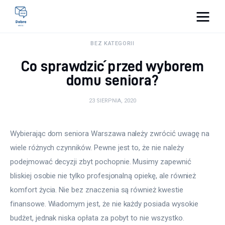
Pulse Of The Blogosphere
BEZ KATEGORII
Co sprawdzić przed wyborem
Lifestyle
domu seniora?
Kunchnia i kulinaria
23 SIERPNIA, 2020
Zdrowie
Wybierając dom seniora Warszawa należy zwrócić uwagę na 
Uroda
wiele różnych czynników. Pewne jest to, że nie należy 
podejmować decyzji zbyt pochopnie. Musimy zapewnić 
Więcej
bliskiej osobie nie tylko profesjonalną opiekę, ale również 
komfort życia. Nie bez znaczenia są również kwestie 
finansowe. Wiadomym jest, że nie każdy posiada wysokie 
budżet, jednak niska opłata za pobyt to nie wszystko.