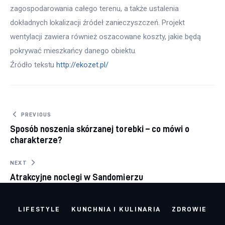
zagospodarowania całego terenu, a także ustalenia
dokładnych lokalizacji źródeł zanieczyszczeń. Projekt
wentylacji zawiera również oszacowane koszty, jakie będą
pokrywać mieszkańcy danego obiektu.
Źródło tekstu 
http://ekozet.pl/
Nawigacja wpisu
PREVIOUS
Sposób noszenia skórzanej torebki – co mówi o
charakterze?
NEXT
Atrakcyjne noclegi w Sandomierzu
LIFESTYLE
KUNCHNIA I KULINARIA
ZDROWIE