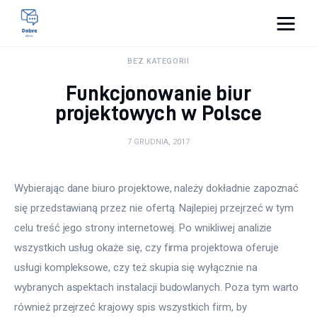
Pulse Of The Blogosphere
BEZ KATEGORII
Funkcjonowanie biur
Lifestyle
projektowych w Polsce
Kunchnia i kulinaria
7 GRUDNIA, 2017
Zdrowie
Wybierając dane biuro projektowe, należy dokładnie zapoznać 
Uroda
się przedstawianą przez nie ofertą. Najlepiej przejrzeć w tym 
celu treść jego strony internetowej. Po wnikliwej analizie 
Więcej
wszystkich usług okaże się, czy firma projektowa oferuje 
usługi kompleksowe, czy też skupia się wyłącznie na 
wybranych aspektach instalacji budowlanych. Poza tym warto 
również przejrzeć krajowy spis wszystkich firm, by 