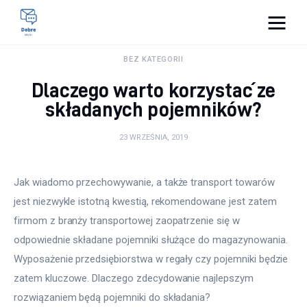
Pulse Of The Blogosphere
BEZ KATEGORII
Dlaczego warto korzystać ze
Lifestyle
składanych pojemników?
Kunchnia i kulinaria
23 WRZEŚNIA, 2019
Zdrowie
Jak wiadomo przechowywanie, a także transport towarów 
Uroda
jest niezwykle istotną kwestią, rekomendowane jest zatem 
firmom z branży transportowej zaopatrzenie się w 
Więcej
odpowiednie składane pojemniki służące do magazynowania. 
Wyposażenie przedsiębiorstwa w regały czy pojemniki będzie 
zatem kluczowe. Dlaczego zdecydowanie najlepszym 
rozwiązaniem będą pojemniki do składania?