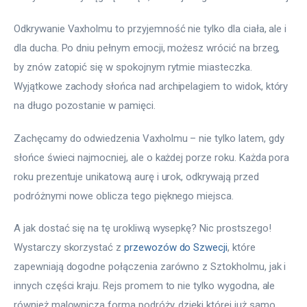
Odkrywanie Vaxholmu to przyjemność nie tylko dla ciała, ale i 
dla ducha. Po dniu pełnym emocji, możesz wrócić na brzeg, 
by znów zatopić się w spokojnym rytmie miasteczka. 
Wyjątkowe zachody słońca nad archipelagiem to widok, który 
na długo pozostanie w pamięci.
Zachęcamy do odwiedzenia Vaxholmu – nie tylko latem, gdy 
słońce świeci najmocniej, ale o każdej porze roku. Każda pora 
roku prezentuje unikatową aurę i urok, odkrywają przed 
podróżnymi nowe oblicza tego pięknego miejsca.
A jak dostać się na tę urokliwą wysepkę? Nic prostszego! 
Wystarczy skorzystać z 
przewozów do Szwecji
, które 
zapewniają dogodne połączenia zarówno z Sztokholmu, jak i 
innych części kraju. Rejs promem to nie tylko wygodna, ale 
również malownicza forma podróży, dzięki której już samo 