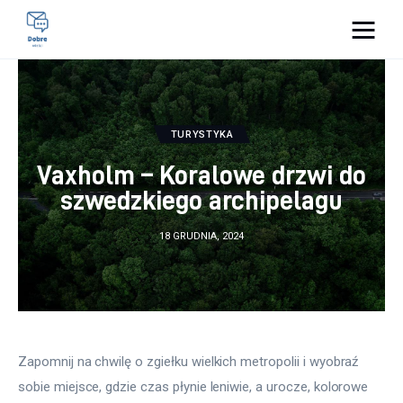
Pulse Of The Blogosphere
Lifestyle
TURYSTYKA
Kunchnia i kulinaria
Vaxholm – Koralowe drzwi do
szwedzkiego archipelagu
Zdrowie
18 GRUDNIA, 2024
Uroda
Więcej
Zapomnij na chwilę o zgiełku wielkich metropolii i wyobraź 
sobie miejsce, gdzie czas płynie leniwie, a urocze, kolorowe 