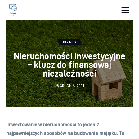
Pulse Of The Blogosphere
Lifestyle
BIZNES
Nieruchomości inwestycyjne
Kunchnia i kulinaria
– klucz do finansowej
niezależności
Zdrowie
28 GRUDNIA, 2024
Uroda
Więcej
 Inwestowanie w nieruchomości to jeden z 
najpewniejszych sposobów na budowanie majątku. To 