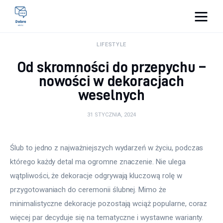
Pulse Of The Blogosphere
LIFESTYLE
Od skromności do przepychu –
Lifestyle
nowości w dekoracjach
weselnych
Kunchnia i kulinaria
31 STYCZNIA, 2024
Zdrowie
Uroda
Ślub to jedno z najważniejszych wydarzeń w życiu, podczas 
którego każdy detal ma ogromne znaczenie. Nie ulega 
Więcej
wątpliwości, że dekoracje odgrywają kluczową rolę w 
przygotowaniach do ceremonii ślubnej. Mimo że 
minimalistyczne dekoracje pozostają wciąż popularne, coraz 
więcej par decyduje się na tematyczne i wystawne warianty. 