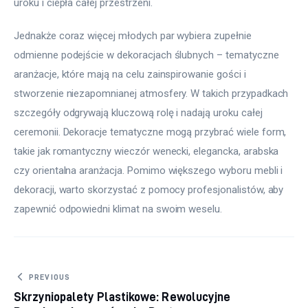
uroku i ciepła całej przestrzeni.
Jednakże coraz więcej młodych par wybiera zupełnie 
odmienne podejście w dekoracjach ślubnych – tematyczne 
aranżacje, które mają na celu zainspirowanie gości i 
stworzenie niezapomnianej atmosfery. W takich przypadkach 
szczegóły odgrywają kluczową rolę i nadają uroku całej 
ceremonii. Dekoracje tematyczne mogą przybrać wiele form, 
takie jak romantyczny wieczór wenecki, elegancka, arabska 
czy orientalna aranżacja. Pomimo większego wyboru mebli i 
dekoracji, warto skorzystać z pomocy profesjonalistów, aby 
zapewnić odpowiedni klimat na swoim weselu.
Nawigacja wpisu
PREVIOUS
Skrzyniopalety Plastikowe: Rewolucyjne