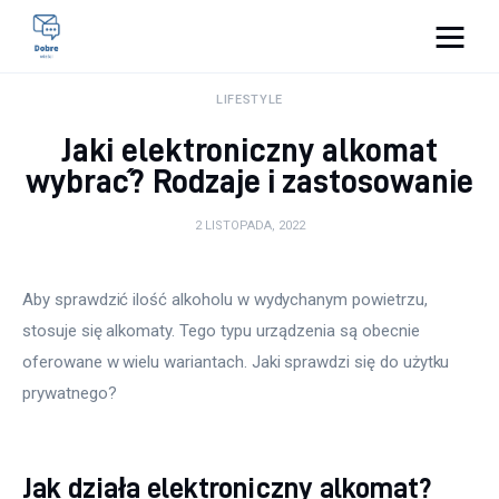
Pulse Of The Blogosphere
LIFESTYLE
Jaki elektroniczny alkomat
Lifestyle
wybrać? Rodzaje i zastosowanie
Kunchnia i kulinaria
2 LISTOPADA, 2022
Zdrowie
Aby sprawdzić ilość alkoholu w wydychanym powietrzu, 
Uroda
stosuje się alkomaty. Tego typu urządzenia są obecnie 
oferowane w wielu wariantach. Jaki sprawdzi się do użytku 
Więcej
prywatnego?
Jak działa elektroniczny alkomat?