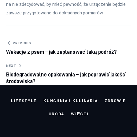
na nie zdecydować, by mieć pewność, że urządzenie będzie 
zawsze przygotowane do dokładnych pomiarów.
Nawigacja wpisu
PREVIOUS
Wakacje z psem – jak zaplanować taką podróż?
NEXT
Biodegradowalne opakowania – jak poprawić jakość
środowiska?
LIFESTYLE
KUNCHNIA I KULINARIA
ZDROWIE
URODA
WIĘCEJ