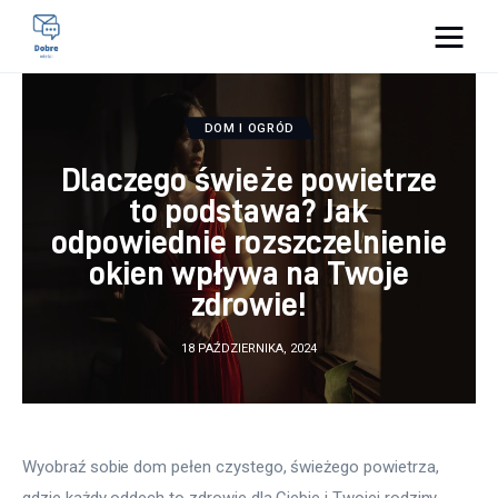
Pulse Of The Blogosphere
DOM I OGRÓD
Lifestyle
Dlaczego świeże powietrze
to podstawa? Jak
Kunchnia i kulinaria
odpowiednie rozszczelnienie
Zdrowie
okien wpływa na Twoje
zdrowie!
Uroda
18 PAŹDZIERNIKA, 2024
Więcej
Wyobraź sobie dom pełen czystego, świeżego powietrza, 
gdzie każdy oddech to zdrowie dla Ciebie i Twojej rodziny. 